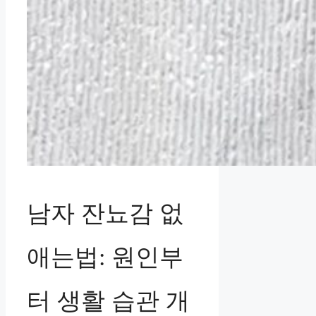
남자 잔뇨감 없
애는법: 원인부
터 생활 습관 개