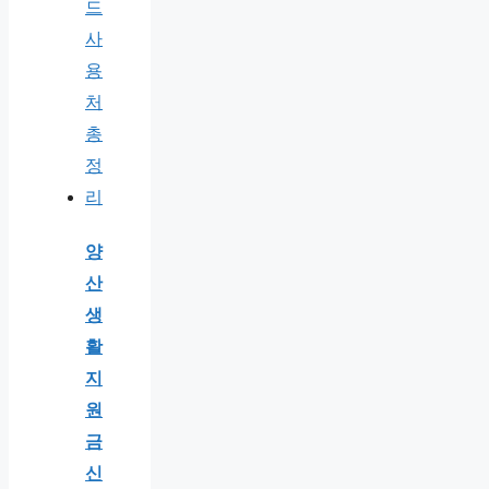
양
산
생
활
지
원
금
신