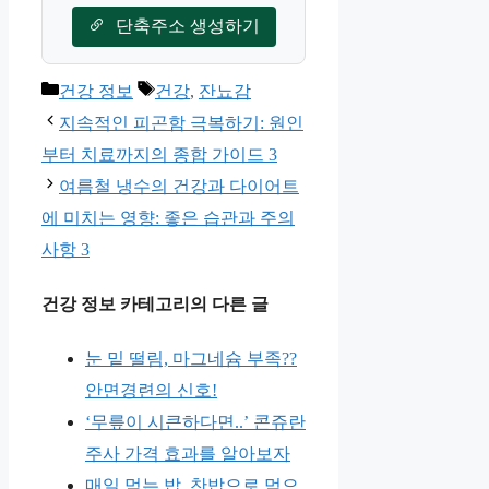
단축주소 생성하기
카
태
건강 정보
건강
,
잔뇨감
테
그
지속적인 피곤함 극복하기: 원인
고
부터 치료까지의 종합 가이드 3
리
여름철 냉수의 건강과 다이어트
에 미치는 영향: 좋은 습관과 주의
사항 3
건강 정보 카테고리의 다른 글
눈 밑 떨림, 마그네슘 부족??
안면경련의 신호!
‘무릎이 시큰하다면..’ 콘쥬란
주사 가격 효과를 알아보자
매일 먹는 밥, 찬밥으로 먹으