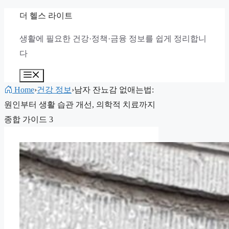
컨
더 헬스 라이트
텐
생활에 필요한 건강·정책·금융 정보를 쉽게 정리합니
츠
다
로
건
메
뉴
너
Home
›
건강 정보
›
남자 잔뇨감 없애는법:
뛰
원인부터 생활 습관 개선, 의학적 치료까지
기
종합 가이드 3