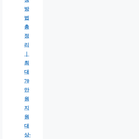
방
법
총
정
리
｜
최
대
70
만
원
지
원
대
상·