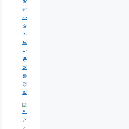
양
산
사
랑
카
드
사
용
처
총
정
리