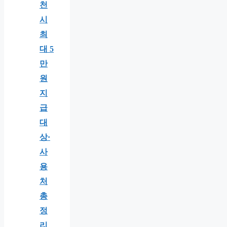
천
시
최
대 5
만
원
지
급
대
상·
사
용
처
총
정
리