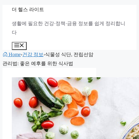
컨
더 헬스 라이트
텐
생활에 필요한 건강·정책·금융 정보를 쉽게 정리합니
츠
다
로
건
메
뉴
너
Home
›
건강 정보
›
식물성 식단, 전립선암
뛰
관리법: 좋은 예후를 위한 식사법
기