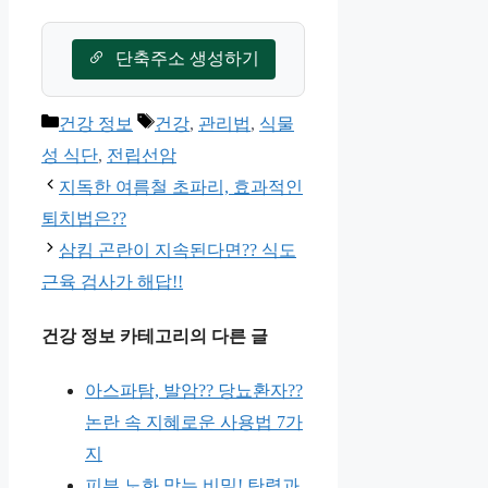
단축주소 생성하기
카
태
건강 정보
건강
,
관리법
,
식물
테
그
성 식단
,
전립선암
고
지독한 여름철 초파리, 효과적인
리
퇴치법은??
삼킴 곤란이 지속된다면?? 식도
근육 검사가 해답!!
건강 정보 카테고리의 다른 글
아스파탐, 발암?? 당뇨환자??
논란 속 지혜로운 사용법 7가
지
피부 노화 막는 비밀! 탄력과