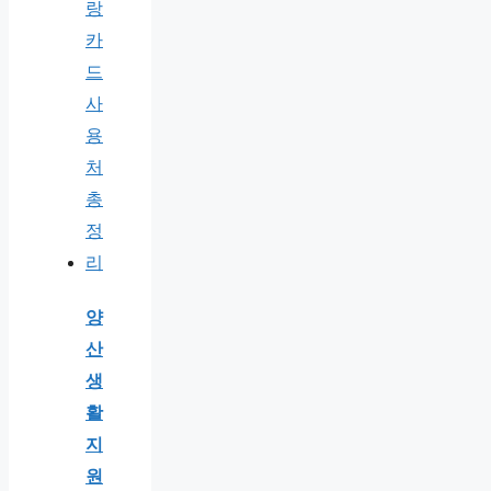
양
산
생
활
지
원