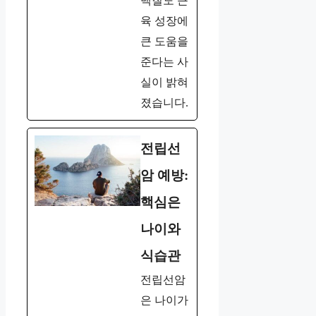
백질도 근
육 성장에
큰 도움을
준다는 사
실이 밝혀
졌습니다.
전립선
암 예방:
핵심은
나이와
식습관
전립선암
은 나이가