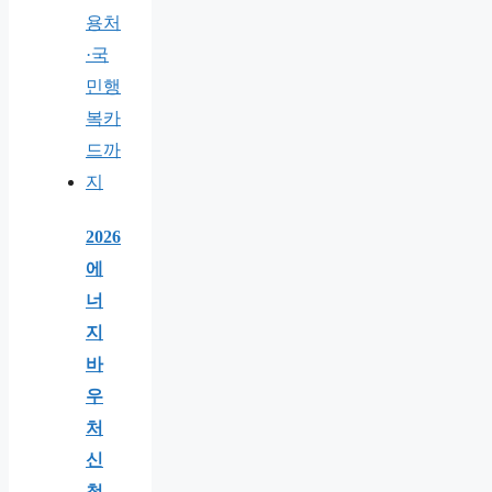
2026
에
너
지
바
우
처
신
청