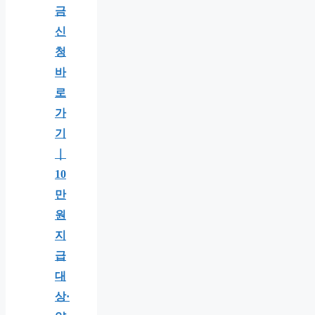
금
신
청
바
로
가
기
｜
10
만
원
지
급
대
상·