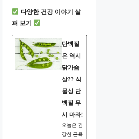
다양한 건강 이야기 살
펴 보기
단백질
은 역시
닭가슴
살?? 식
물성 단
백질 무
시 마라!
오늘은 건
강한 근육