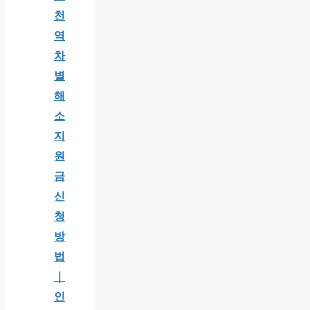
천
역
차
별
해
소
지
원
금
신
청
방
법
｜
인