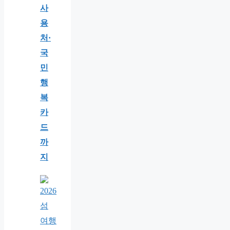
사
용
처·
국
민
행
복
카
드
까
지