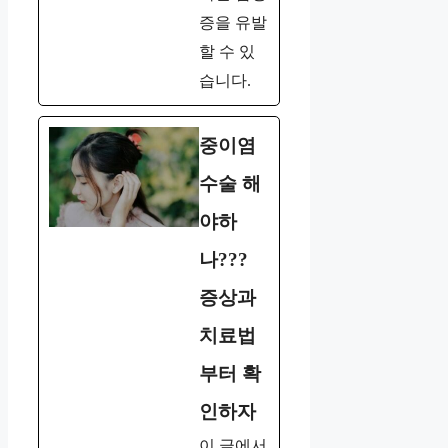
증을 유발
할 수 있
습니다.
중이염
수술 해
야하
나???
증상과
치료법
부터 확
인하자
이 글에서