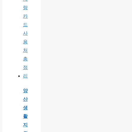
양
산
생
활
지