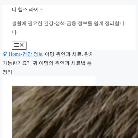
컨
더 헬스 라이트
텐
생활에 필요한 건강·정책·금융 정보를 쉽게 정리합니
츠
다
로
건
메
뉴
너
Home
›
건강 정보
›
이명 원인과 치료, 완치
뛰
가능한가요? | 귀 이명의 원인과 치료법 총
기
정리