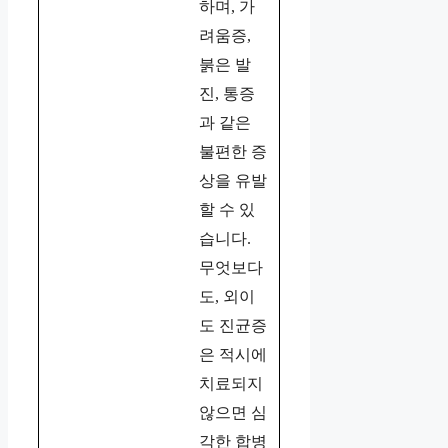
하며, 가
려움증,
붉은 발
진, 통증
과 같은
불편한 증
상을 유발
할 수 있
습니다.
무엇보다
도, 외이
도 진균증
은 적시에
치료되지
않으면 심
각한 합병