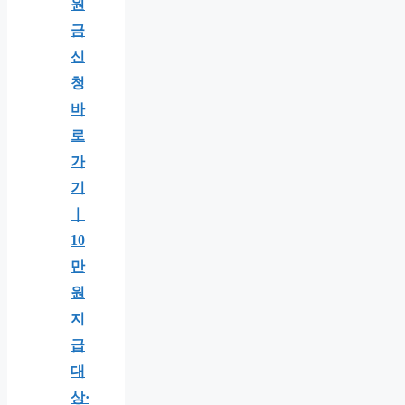
원
금
신
청
바
로
가
기
｜
10
만
원
지
급
대
상·