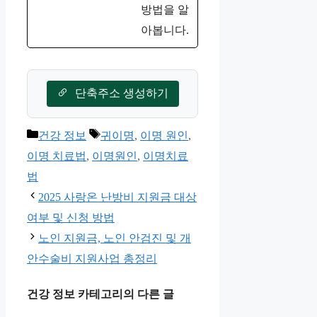
방법을 알
아봅니다.
단축주소 생성하기
카
태
건강 정보
귀이명
,
이명 원인
,
테
그
이명 치료법
,
이명원인
,
이명치료
고
법
리
2025 사랑온 난방비 지원금 대상
여부 및 신청 방법
노인 지원금, 노인 안검진 및 개
안수술비 지원사업 총정리
건강 정보 카테고리의 다른 글