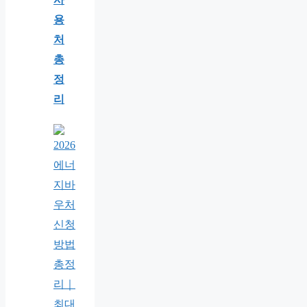
용
처
총
정
리