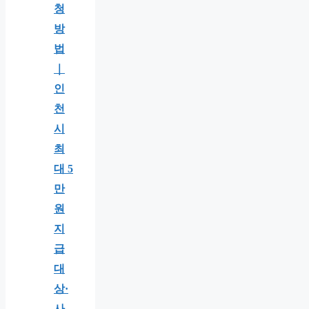
청
방
법
｜
인
천
시
최
대 5
만
원
지
급
대
상·
사