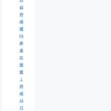
안
심
전
세
앱
다
운
로
드
방
법
｜
전
세
사
기