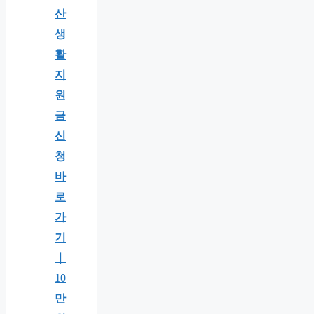
산
생
활
지
원
금
신
청
바
로
가
기
｜
10
만