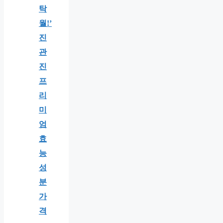
탁
월!’
진
관
진
프
리
미
엄
효
능
성
분
가
격