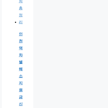
인
천
역
차
별
해
소
지
원
금
신