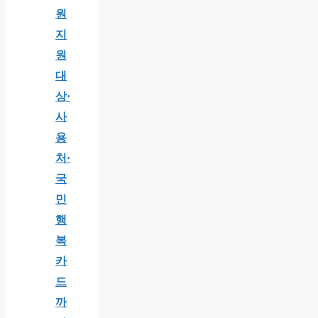
원
지
원
대
상·
사
용
처·
국
민
행
복
카
드
까