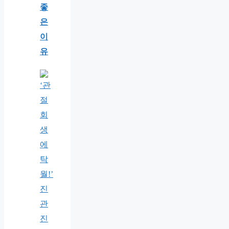
좋
은
이
유