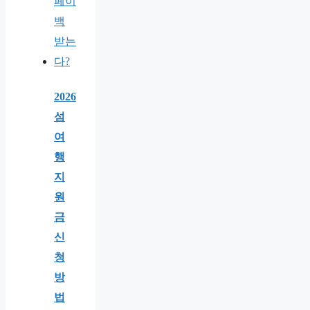
2026
섬
여
행
지
원
금
신
청
방
법