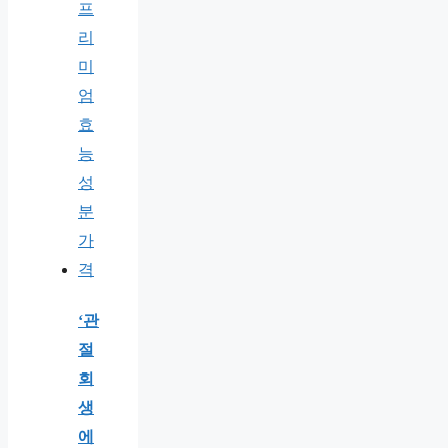
‘관
절
회
생
에