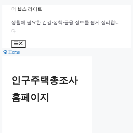
컨
더 헬스 라이트
텐
생활에 필요한 건강·정책·금융 정보를 쉽게 정리합니
츠
다
로
건
메
뉴
너
Home
뛰
기
인구주택총조사
홈페이지