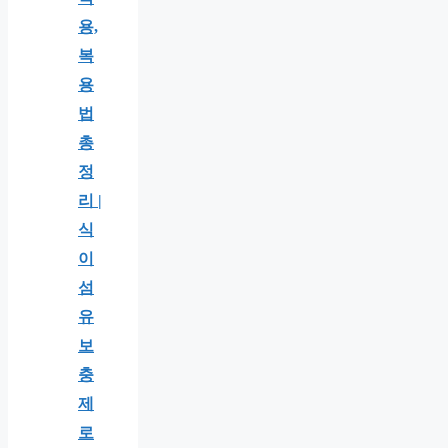
용,
복
용
법
총
정
리 |
식
이
섬
유
보
충
제
로