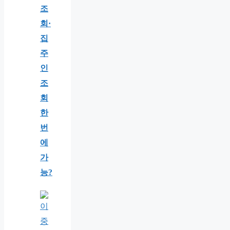
조
회·
집
주
인
조
회
한
번
에
가
능?