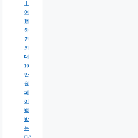
｜
여
행
하
면
최
대
10
만
원
페
이
백
받
는
다?