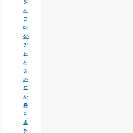
원
지
급
대
상·
양
산
사
랑
카
드
사
용
처
총
정