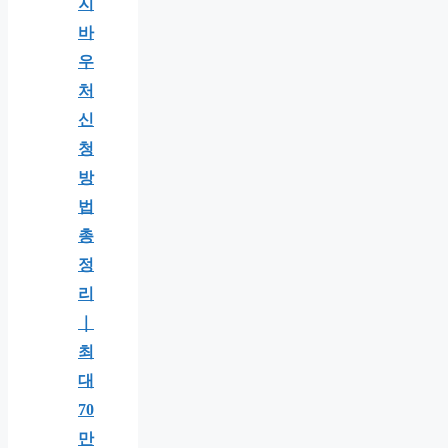
지
바
우
처
신
청
방
법
총
정
리
｜
최
대
70
만