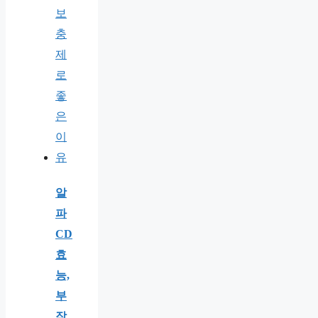
알
파
CD
효
능,
부
작