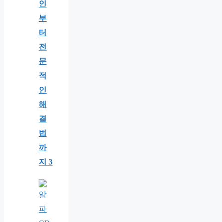
인
부
터
전
문
적
인
해
결
법
까
지 3