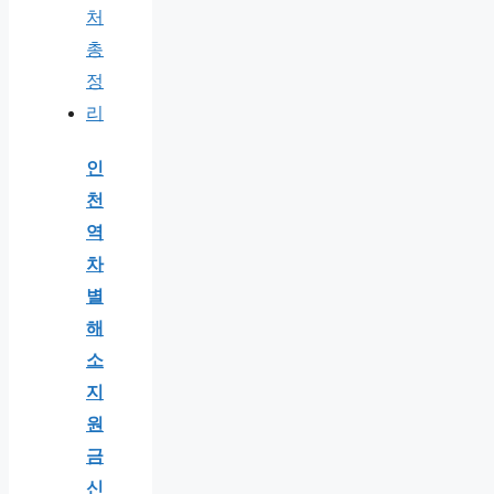
인
천
역
차
별
해
소
지
원
금
신