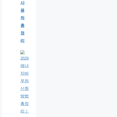
사
용
처
총
정
리