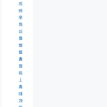
지
바
우
처
신
청
방
법
총
정
리
｜
최
대
70