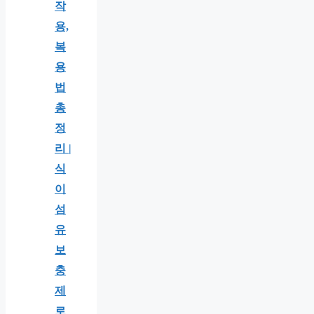
작
용,
복
용
법
총
정
리 |
식
이
섬
유
보
충
제
로