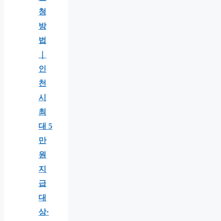
청
방
법
｜
인
천
시
최
대 5
만
원
지
급
대
상·