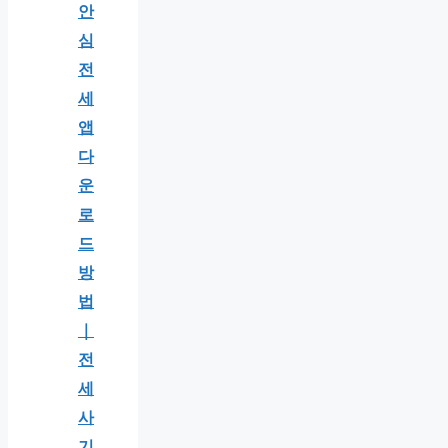
안
심
전
세
앱
다
운
로
드
방
법
｜
전
세
사
기