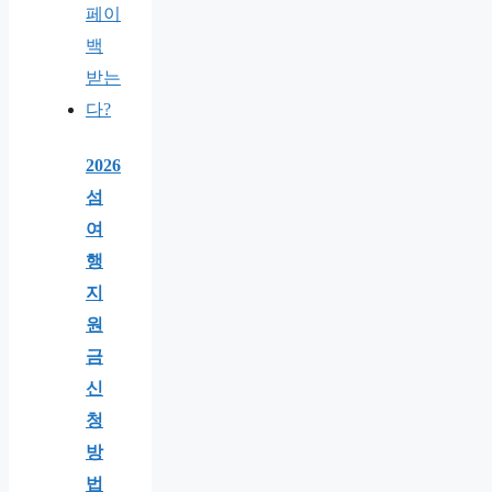
2026
섬
여
행
지
원
금
신
청
방
법