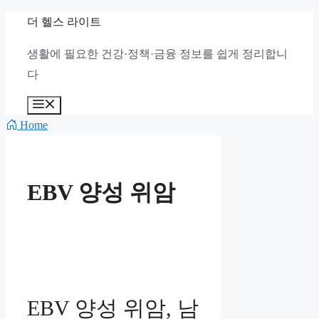
컨
더 헬스 라이트
텐
생활에 필요한 건강·정책·금융 정보를 쉽게 정리합니
츠
다
로
건
메
뉴
너
Home
뛰
기
EBV 양성 위암
EBV 양성 위암, 남