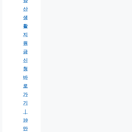
양
산
생
활
지
원
금
신
청
바
로
가
기
｜
10
만