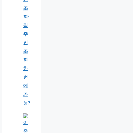
조
회·
집
주
인
조
회
한
번
에
가
능?