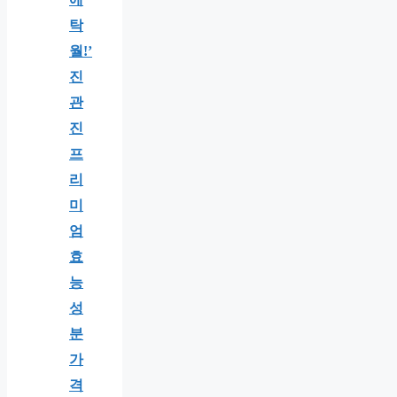
탁
월!’
진
관
진
프
리
미
엄
효
능
성
분
가
격