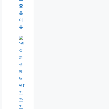
좋
은
이
유