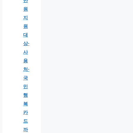
만
원
지
원
대
상·
사
용
처·
국
민
행
복
카
드
까