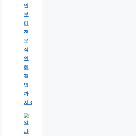
인
부
터
전
문
적
인
해
결
법
까
지 3