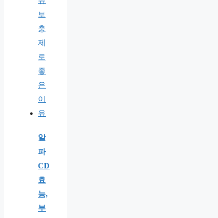
알
파
CD
효
능,
부