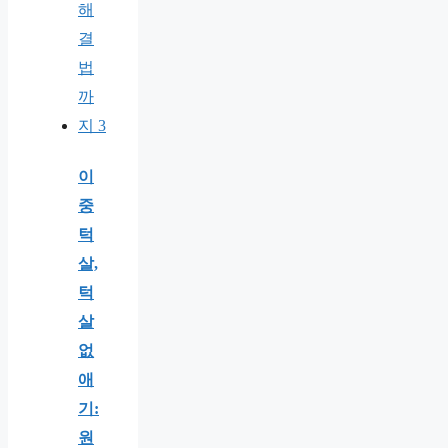
이
중
턱
살,
턱
살
없
애
기:
원