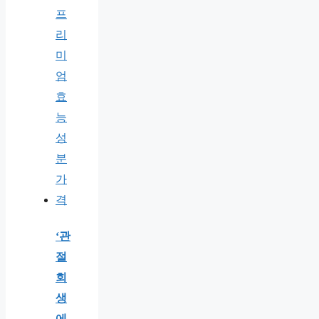
‘관
절
회
생
에