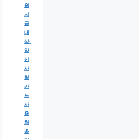
원
지
급
대
상·
양
산
사
랑
카
드
사
용
처
총