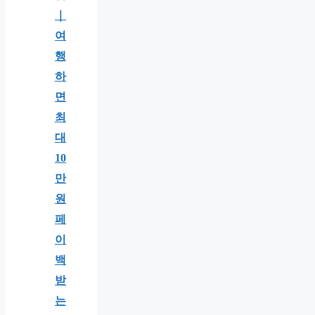
｜
여
행
하
면
최
대
10
만
원
페
이
백
받
는