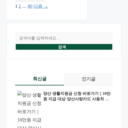
페
페
페
1
2
…
80
다음
→
이
이
이
지
지
지
검
색
검색
최신글
인기글
양산 생활지원금 신청 바로가기｜10만
원 지급 대상·양산사랑카드 사용처 총
정리