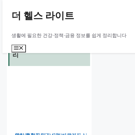
컨
더 헬스 라이트
텐
츠
양산 생활지원금 신청 바로
로
생활에 필요한 건강·정책·금융 정보를 쉽게 정리합니다
가기｜10만원 지급 대상·
건
양산사랑카드 사용처 총정
메
너
리
뉴
뛰
기