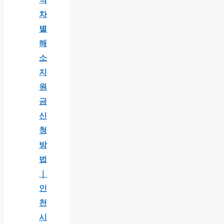
차
별
해
소
지
원
금
신
청
방
법
｜
인
천
시