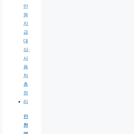
인
천
역