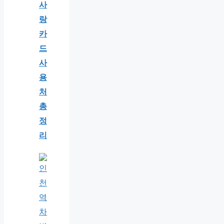
사
랑
카
드
사
용
처
총
정
리