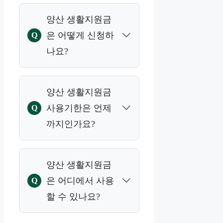
A
년자는 세대주가 대신
지원금은 1인당 10만
양산 생활지원금
신청 가능합니다.
원이며, 양산사랑카드
은 어떻게 신청하
Q
로 지급됩니다.
나요?
A
양산사랑카드 회원은
양산 생활지원금
앱에서 온라인 신청이
사용기한은 언제
Q
가능하며, 비회원은 주
까지인가요?
소지 읍면동 행정복지
센터를 방문해 신청해
A
야 합니다.
지급받은 지원금은
양산 생활지원금
2026년 7월 31일까지
은 어디에서 사용
Q
사용할 수 있으며, 기간
할 수 있나요?
내 사용하지 않은 금액
은 자동 소멸됩니다.