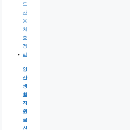
양
산
생
활
지
원
금
신