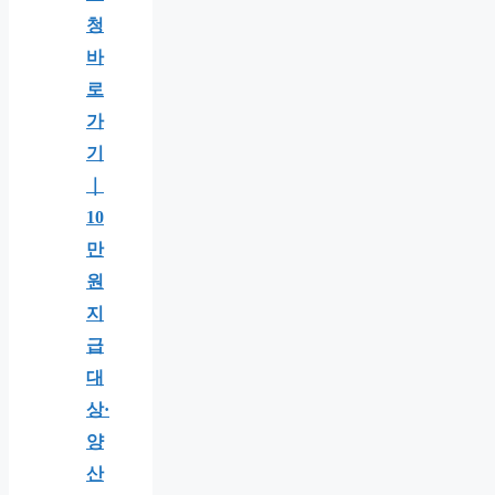
청
바
로
가
기
｜
10
만
원
지
급
대
상·
양
산