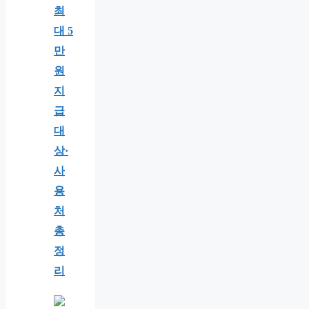
최
대 5
만
원
지
급
대
상·
사
용
처
총
정
리