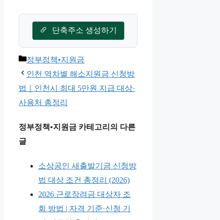
A
양산시 내 연매출 30억
이하 양산사랑카드 가
단축주소 생성하기
맹점에서 사용할 수 있
으며, 현금 사용은 불가
카
정부정책•지원금
능합니다.
테
인천 역차별 해소지원금 신청방
고
법｜인천시 최대 5만원 지급 대상·
리
사용처 총정리
정부정책•지원금 카테고리의 다른
글
소상공인 새출발기금 신청방
법 대상 조건 총정리 (2026)
2026 근로장려금 대상자 조
회 방법 | 자격 기준·신청 기