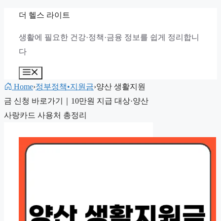
컨
더 헬스 라이트
텐
생활에 필요한 건강·정책·금융 정보를 쉽게 정리합니
츠
다
로
건
메
뉴
너
Home
›
정부정책•지원금
›
양산 생활지원
뛰
금 신청 바로가기｜10만원 지급 대상·양산
기
사랑카드 사용처 총정리