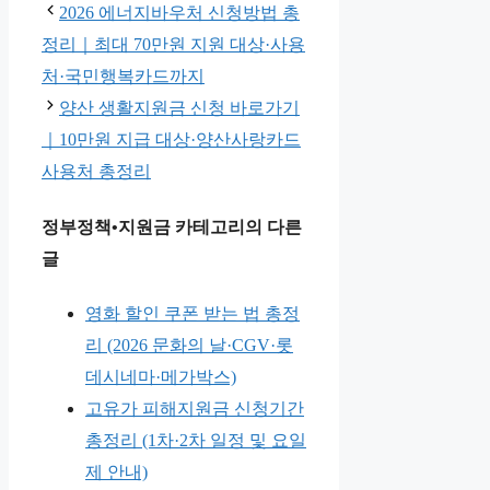
테
2026 에너지바우처 신청방법 총
가 캐시백은 제공되지
고
정리｜최대 70만원 지원 대상·사용
않습니다.
리
처·국민행복카드까지
양산 생활지원금 신청 바로가기
｜10만원 지급 대상·양산사랑카드
사용처 총정리
정부정책•지원금 카테고리의 다른
글
영화 할인 쿠폰 받는 법 총정
리 (2026 문화의 날·CGV·롯
데시네마·메가박스)
고유가 피해지원금 신청기간
총정리 (1차·2차 일정 및 요일
제 안내)