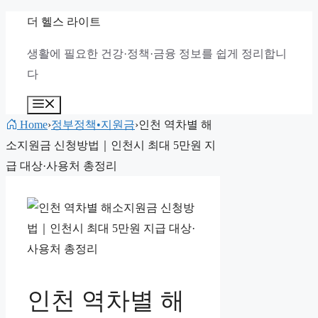
컨
더 헬스 라이트
텐
생활에 필요한 건강·정책·금융 정보를 쉽게 정리합니
츠
다
로
건
메
뉴
너
Home
›
정부정책•지원금
›
인천 역차별 해
뛰
소지원금 신청방법｜인천시 최대 5만원 지
기
급 대상·사용처 총정리
인천 역차별 해