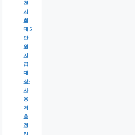
천
시
최
대 5
만
원
지
급
대
상·
사
용
처
총
정
리