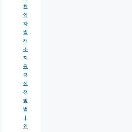
천
역
차
별
해
소
지
원
금
신
청
방
법
｜
인