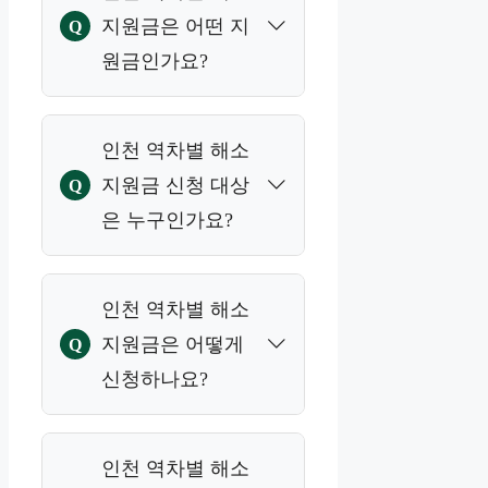
지원금은 어떤 지
Q
원금인가요?
A
인천 역차별 해소지원
인천 역차별 해소
금은 인천시가 기초생
지원금 신청 대상
Q
활수급자, 차상위계층,
은 누구인가요?
한부모가족 등을 대상
으로 1인당 5만 원을 인
A
천e음 포인트 형태로
2026년 3월 30일 기준
인천 역차별 해소
지급하는 생활 안정 지
인천광역시에 주민등
지원금은 어떻게
Q
원 정책입니다.
록이 되어 있는 기초생
신청하나요?
활수급자, 차상위계층,
한부모가족이 신청할
A
수 있습니다.
인천e음 앱 또는 인천
인천 역차별 해소
사랑상품권 시스템을