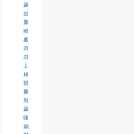
금
신
청
바
로
가
기
｜
10
만
원
지
급
대
상·