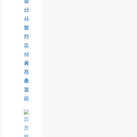
양
산
사
랑
카
드
사
용
처
총
정
리