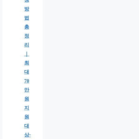
방
법
총
정
리
｜
최
대
70
만
원
지
원
대
상·