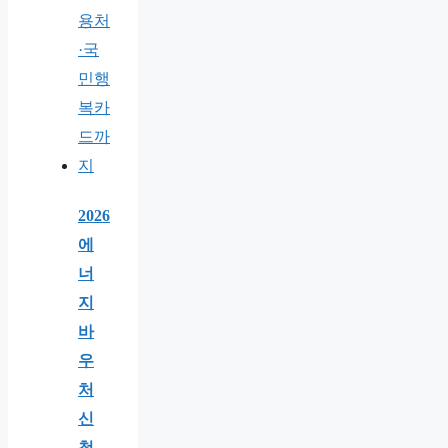
2026
에
너
지
바
우
처
신
청