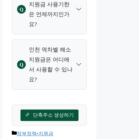
지원금 사용기한
통해 신청할 수 있으며,
Q
은 언제까지인가
미성년자는 세대주가
요?
대신 신청 가능합니다.
A
지원금은 2026년 8월
인천 역차별 해소
31일 24시까지 사용할
지원금은 어디에
수 있으며, 기간 내 사
Q
서 사용할 수 있나
용하지 않은 금액은 자
요?
동 소멸됩니다.
A
인천시 전역의 연매출
30억 이하 인천사랑상
단축주소 생성하기
품권 가맹점에서 사용
할 수 있으며, 일반 인
카
정부정책•지원금
천e음 결제와 달리 추