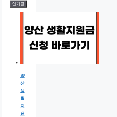
인기글
양
산
생
활
지
원