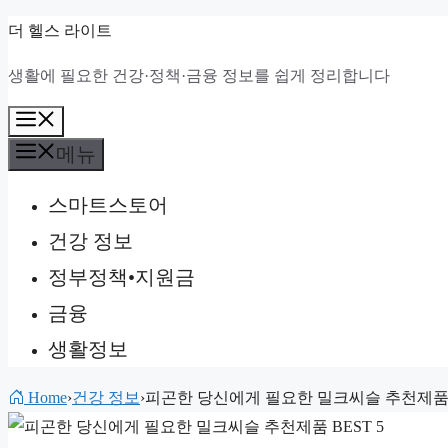
컨
더 헬스 라이트
텐
생활에 필요한 건강·정책·금융 정보를 쉽게 정리합니다
츠
로
메
건
뉴
메뉴
너
스마트스토어
뛰
기
건강 정보
정부정책•지원금
금융
생활정보
Home
›
건강 정보
›
피곤한 당신에게 필요한 밀크씨슬 추천제품 B