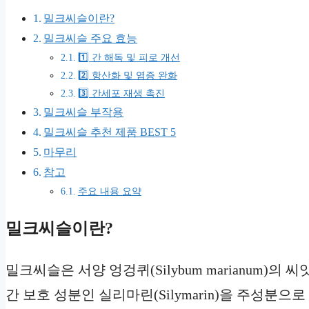
밀크씨슬이란?
밀크씨슬 주요 효능
1️⃣ 간 해독 및 피로 개선
2️⃣ 항산화 및 염증 완화
3️⃣ 간세포 재생 촉진
밀크씨슬 부작용
밀크씨슬 추천 제품 BEST 5
마무리
참고
주요 내용 요약
밀크씨슬이란?
밀크씨슬은 서양 엉겅퀴(Silybum marianum)의
간 보호 성분인 실리마린(Silymarin)을 주성분으로