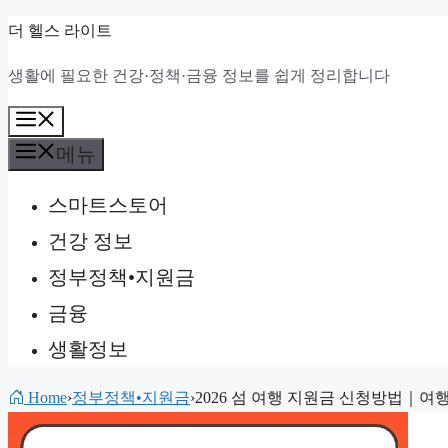
컨
더 헬스 라이트
텐
생활에 필요한 건강·정책·금융 정보를 쉽게 정리합니다
츠
로
메
건
뉴
메뉴
너
스마트스토어
뛰
기
건강 정보
정부정책•지원금
금융
생활정보
Home
›
정부정책•지원금
›
2026 섬 여행 지원금 신청방법｜여