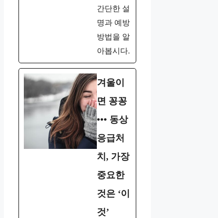
간단한 설
명과 예방
방법을 알
아봅시다.
겨울이
면 꽁꽁
••• 동상
응급처
치, 가장
중요한
것은 ‘이
것’