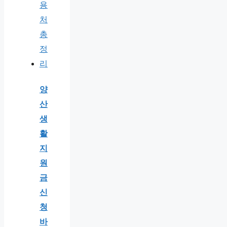
양
산
생
활
지
원
금
신
청
바