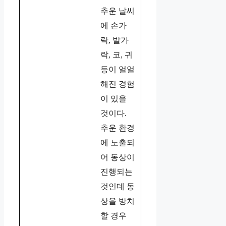
추운 날씨
에 손가
락, 발가
락, 코, 귀
등이 얼얼
해진 경험
이 있을
것이다.
추운 환경
에 노출되
어 동상이
진행되는
것인데 동
상을 방치
할 경우