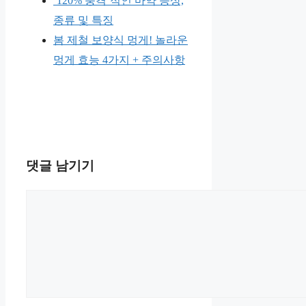
‘120% 충격’적인 마약 증상,
종류 및 특징
봄 제철 보양식 멍게! 놀라운
멍게 효능 4가지 + 주의사항
댓글 남기기
댓
글