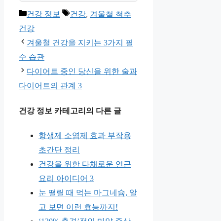
카
태
건강 정보
건강
,
겨울철 척추
테
그
건강
고
겨울철 건강을 지키는 3가지 필
리
수 습관
다이어트 중인 당신을 위한 술과
다이어트의 관계 3
건강 정보 카테고리의 다른 글
항생제 소염제 효과 부작용
초간단 정리
건강을 위한 다채로운 연근
요리 아이디어 3
눈 떨릴 때 먹는 마그네슘, 알
고 보면 이런 효능까지!