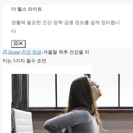
컨
더 헬스 라이트
텐
생활에 필요한 건강·정책·금융 정보를 쉽게 정리합니
츠
다
로
건
메
뉴
너
Home
›
건강 정보
›
겨울철 척추 건강을 지
뛰
키는 5가지 필수 조언
기