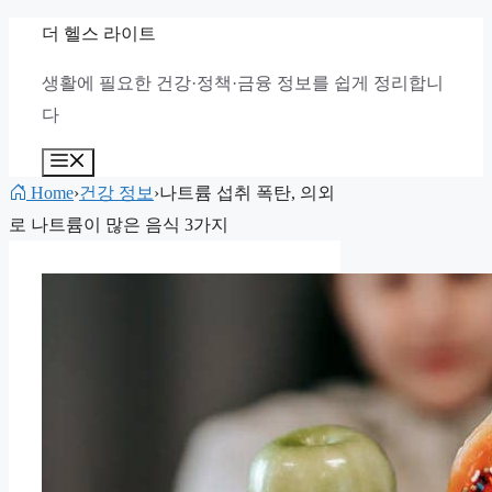
컨
더 헬스 라이트
텐
생활에 필요한 건강·정책·금융 정보를 쉽게 정리합니
츠
다
로
건
메
뉴
너
Home
›
건강 정보
›
나트륨 섭취 폭탄, 의외
뛰
로 나트륨이 많은 음식 3가지
기