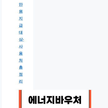
만
원
지
급
대
상·
사
용
처
총
정
리