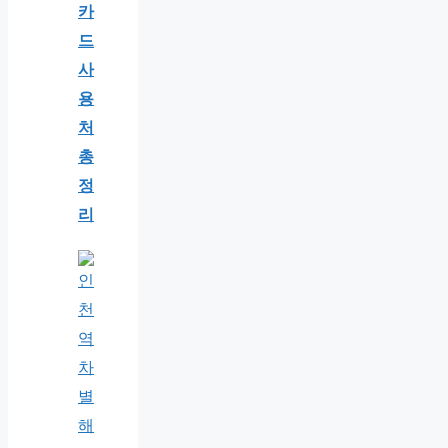
카
드
사
용
처
총
정
리