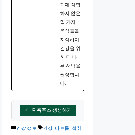
기에 적합
하지 않은
몇 가지
음식들을
지적하며
건강을 위
한 더 나
은 선택을
권장합니
다.
단축주소 생성하기
카
태
건강 정보
건강
,
나트륨
,
섭취
,