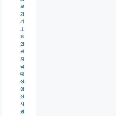
로
가
기
｜
10
만
원
지
급
대
상·
양
산
사
랑