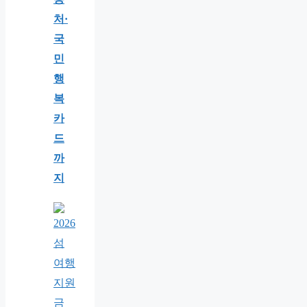
처·
국
민
행
복
카
드
까
지