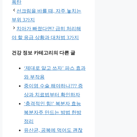
테
그
폭탄
고
선크림을 바를 때, 자주 놓치는
리
부위 3가지
치아가 빠졌다면? 급히 처리해
야 할 응급 상황과 대처법 3가지
건강 정보 카테고리의 다른 글
‘제대로 알고 쓰자’ 파스 효과
와 부작용
중이염 수술 해야하나??? 증
상과 치료법부터 확인하자
‘충격적인 힘!’ 복분자 효능
복분자주 만드는 방법 한방
정리
유산균, 공복에 먹어도 괜찮