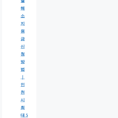
별
해
소
지
원
금
신
청
방
법
｜
인
천
시
최
대 5