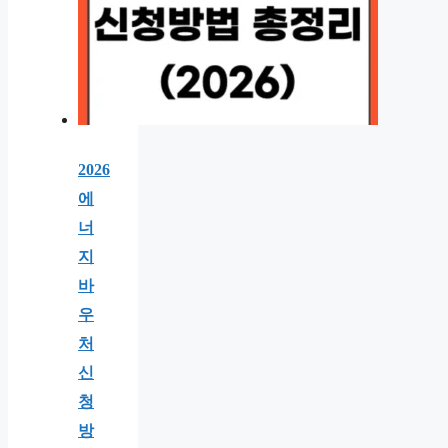
2026
에
너
지
바
우
처
신
청
방