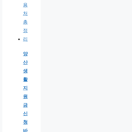
양
산
생
활
지
원
금
신
청
바