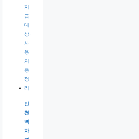
인
천
역
차