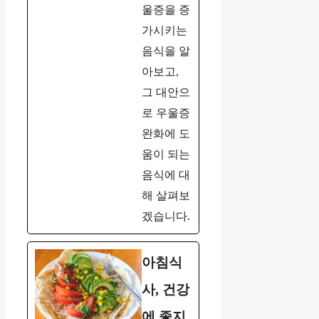
울증을 증
가시키는
음식을 알
아보고,
그 대안으
로 우울증
완화에 도
움이 되는
음식에 대
해 살펴보
겠습니다.
아침식
사, 건강
에 좋지