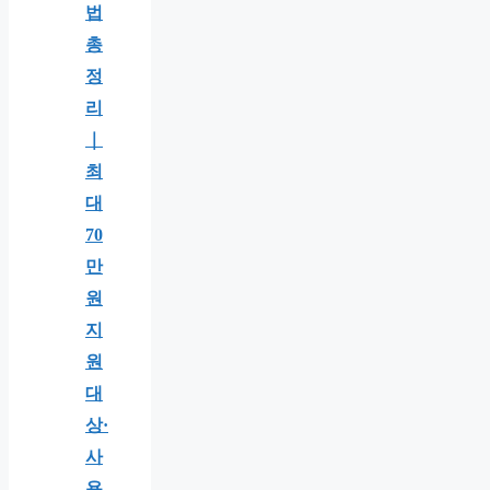
법
총
정
리
｜
최
대
70
만
원
지
원
대
상·
사
용