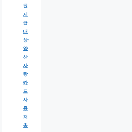
원
지
급
대
상·
양
산
사
랑
카
드
사
용
처
총