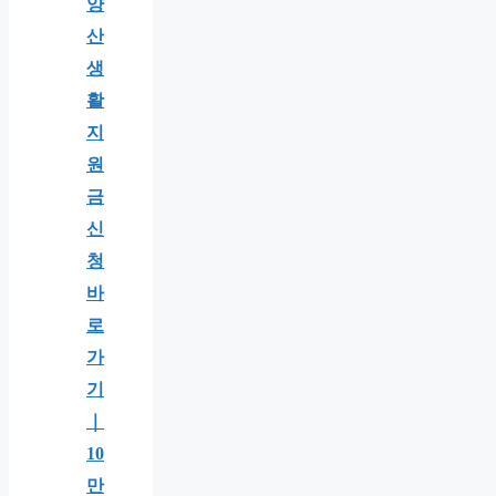
양
산
생
활
지
원
금
신
청
바
로
가
기
｜
10
만