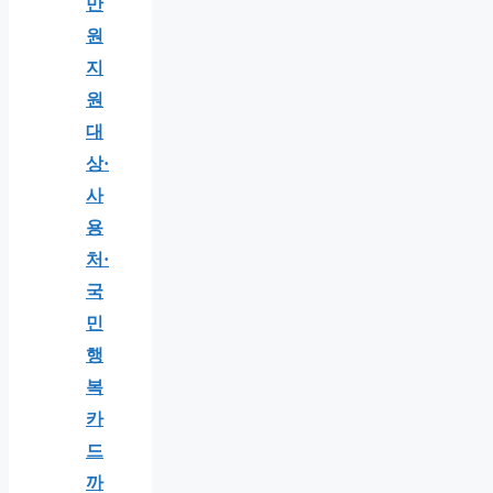
만
원
지
원
대
상·
사
용
처·
국
민
행
복
카
드
까