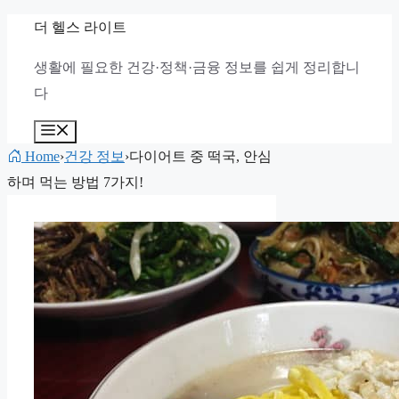
컨
더 헬스 라이트
텐
생활에 필요한 건강·정책·금융 정보를 쉽게 정리합니
츠
다
로
건
메
뉴
너
Home
›
건강 정보
›
다이어트 중 떡국, 안심
뛰
하며 먹는 방법 7가지!
기