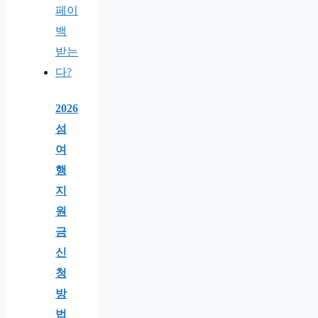
2026
섬
여
행
지
원
금
신
청
방
법