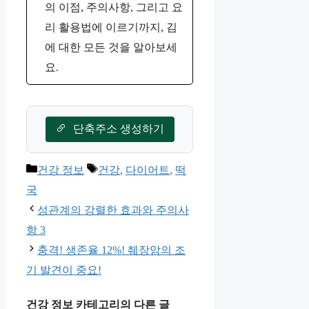
의 이점, 주의사항, 그리고 요
리 활용법에 이르기까지, 김
에 대한 모든 것을 알아보세
요.
단축주소 생성하기
카
태
건강 정보
건강
,
다이어트
,
떡
테
그
국
고
성관계의 강렬한 효과와 주의사
리
항 3
충격! 생존율 12%! 췌장암의 조
기 발견이 중요!
건강 정보 카테고리의 다른 글