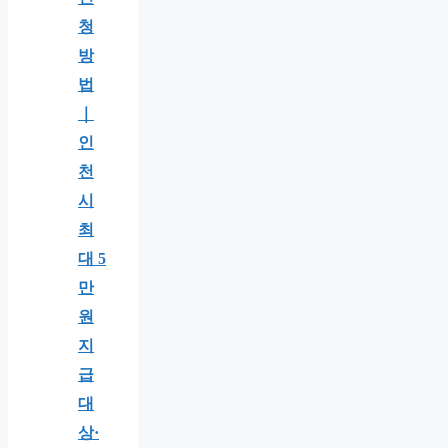
청
방
법
｜
인
천
시
최
대 5
만
원
지
급
대
상·