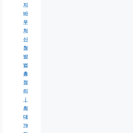
지
바
우
처
신
청
방
법
총
정
리
｜
최
대
70