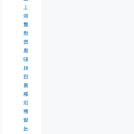
｜
여
행
하
면
최
대
10
만
원
페
이
백
받
는