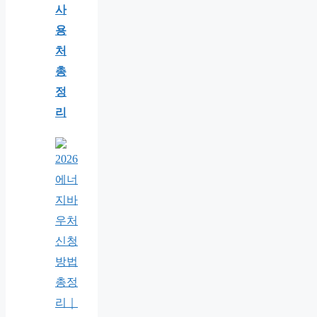
사
용
처
총
정
리