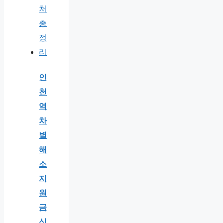
인
천
역
차
별
해
소
지
원
금
신