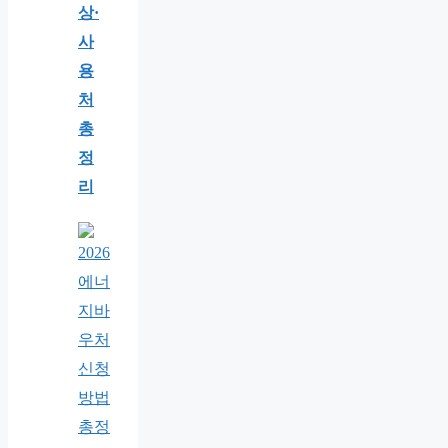
상·
사
용
처
총
정
리