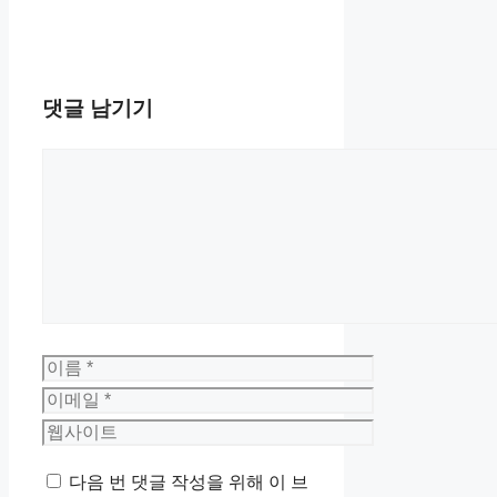
댓글 남기기
댓
글
이
름
이
메
웹
일
사
다음 번 댓글 작성을 위해 이 브
이