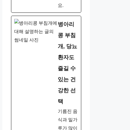
요.
병아리
콩 부침
개, 당뇨
환자도
즐길 수
있는 건
강한 선
택
기름진 음
식과 밀가
루가 많이