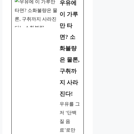
우유에
이 가루
만 타
면? 소
화불량
은 물론,
구취까
지 사라
진다!
우유를 그
저 ‘단백
질 음
료’로만