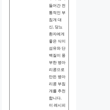
들어간 전
통적인 부
침개 대
신, 당뇨
환자에게
좋은 식이
섬유와 단
백질이 풍
부한 병아
리콩으로
만든 병아
리콩 부침
개를 추천
합니다.
이 레시피