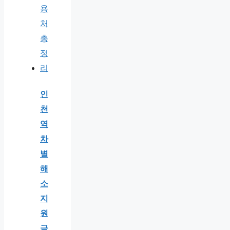
인
천
역
차
별
해
소
지
원
금