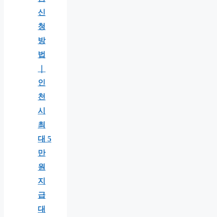
신
청
방
법
｜
인
천
시
최
대 5
만
원
지
급
대