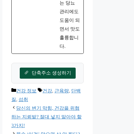
는 당뇨
관리에도
도움이 되
면서 맛도
훌륭합니
다.
단축주소 생성하기
카
태
건강 정보
건강
,
근육량
,
단백
테
그
질
,
섭취
고
당신의 변기 막힘, 건강을 위협
리
하는 지뢰밭? 절대 넣지 말아야 할
3가지!