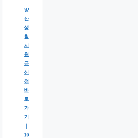
양
산
생
활
지
원
금
신
청
바
로
가
기
｜
10