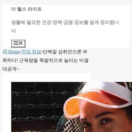
컨
더 헬스 라이트
텐
생활에 필요한 건강·정책·금융 정보를 쉽게 정리합니
츠
다
로
건
메
뉴
너
Home
›
건강 정보
›
단백질 섭취만으론 부
뛰
족하다! 근육량을 폭발적으로 늘리는 비결
기
대공개~