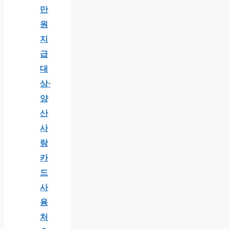
만
원
지
급
대
상·
양
산
사
랑
카
드
사
용
처