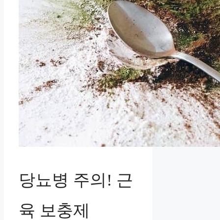
당뇨병 주의! 근
육 보충제