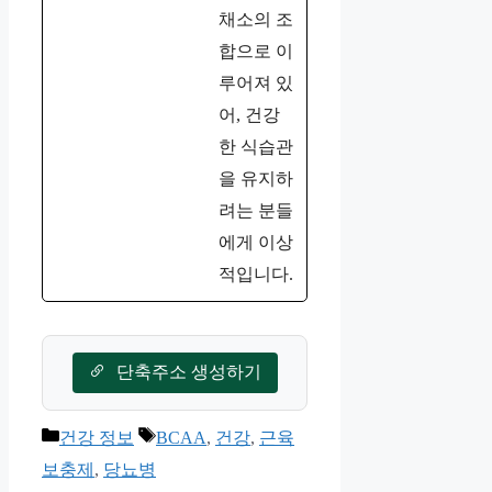
채소의 조
합으로 이
루어져 있
어, 건강
한 식습관
을 유지하
려는 분들
에게 이상
적입니다.
단축주소 생성하기
카
태
건강 정보
BCAA
,
건강
,
근육
테
그
보충제
,
당뇨병