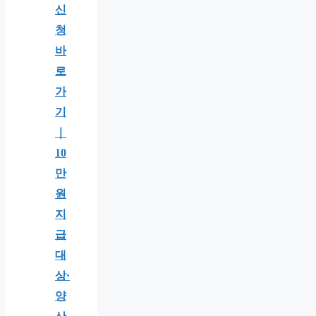
신
청
바
로
가
기
｜
10
만
원
지
급
대
상·
양