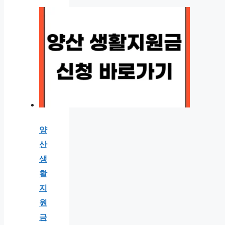
양
산
생
활
지
원
금