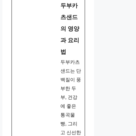
두부카
츠샌드
의 영양
과 요리
법
두부카츠
샌드는 단
백질이 풍
부한 두
부, 건강
에 좋은
통곡물
빵, 그리
고 신선한