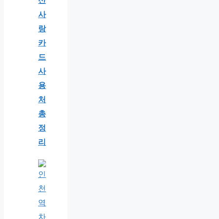
산
사
랑
카
드
사
용
처
총
정
리