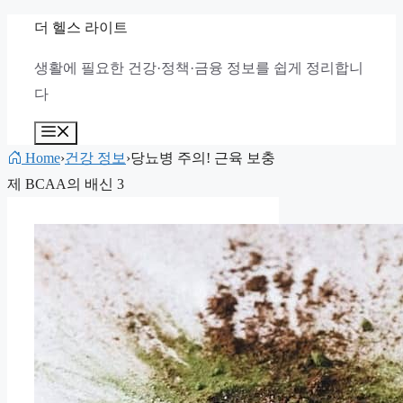
컨
더 헬스 라이트
텐
생활에 필요한 건강·정책·금융 정보를 쉽게 정리합니
츠
다
로
건
메
뉴
너
Home
›
건강 정보
›
당뇨병 주의! 근육 보충
뛰
제 BCAA의 배신 3
기