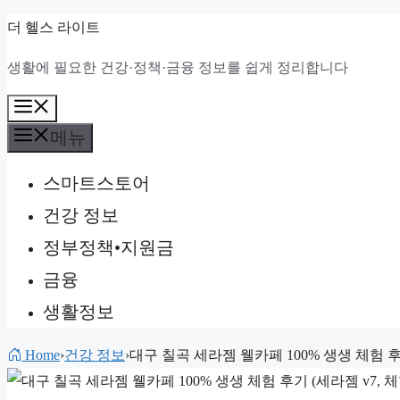
컨
더 헬스 라이트
텐
생활에 필요한 건강·정책·금융 정보를 쉽게 정리합니다
츠
로
메
건
뉴
메뉴
너
스마트스토어
뛰
기
건강 정보
정부정책•지원금
금융
생활정보
Home
›
건강 정보
›
대구 칠곡 세라젬 웰카페 100% 생생 체험 후