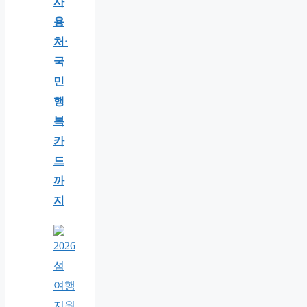
사
용
처·
국
민
행
복
카
드
까
지