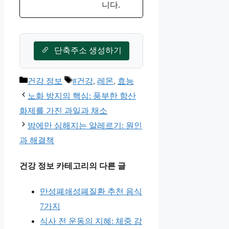
니다.
단축주소 생성하기
카
태
건강 정보
#건강
,
레몬
,
효능
테
그
노화 방지의 핵심: 풍부한 항산
고
화제를 가진 과일과 채소
리
밤에만 심해지는 알레르기: 원인
과 해결책
건강 정보 카테고리의 다른 글
만성폐쇄성폐질환 추천 음식
7가지
식사 전 운동의 지혜: 체중 감