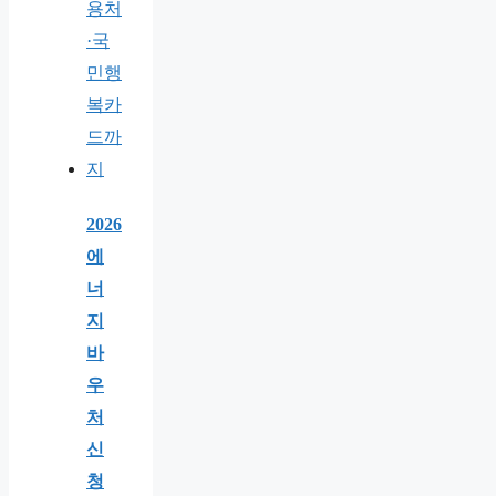
2026
에
너
지
바
우
처
신
청