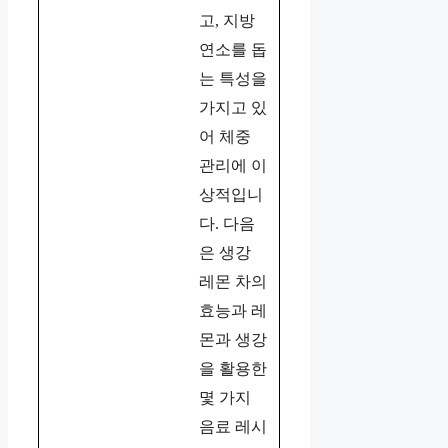
고, 지방
연소를 돕
는 특성을
가지고 있
어 체중
관리에 이
상적입니
다. 다음
은 생강
레몬 차의
효능과 레
몬과 생강
을 활용한
몇 가지
음료 레시