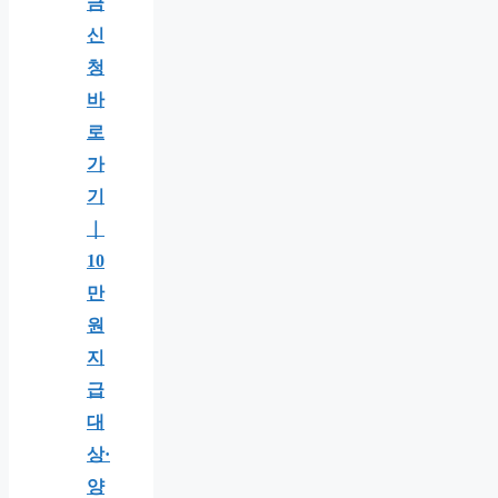
금
신
청
바
로
가
기
｜
10
만
원
지
급
대
상·
양