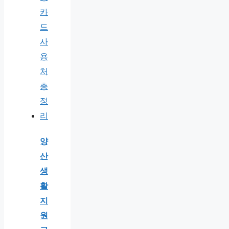
양
산
생
활
지
원