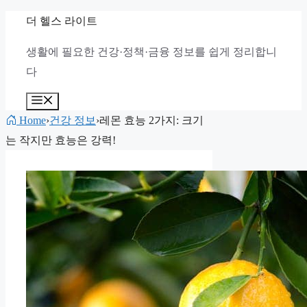
컨
더 헬스 라이트
텐
생활에 필요한 건강·정책·금융 정보를 쉽게 정리합니
츠
다
로
건
메
뉴
너
Home
›
건강 정보
›
레몬 효능 2가지: 크기
뛰
는 작지만 효능은 강력!
기