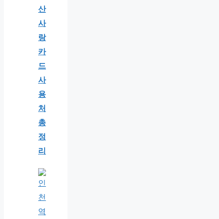
산
사
랑
카
드
사
용
처
총
정
리