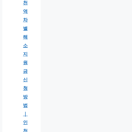
천
역
차
별
해
소
지
원
금
신
청
방
법
｜
인
천