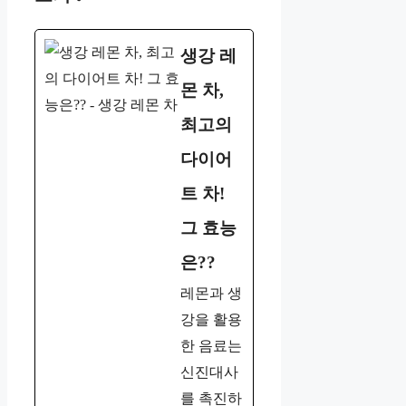
생강 레
몬 차,
최고의
다이어
트 차!
그 효능
은??
레몬과 생
강을 활용
한 음료는
신진대사
를 촉진하