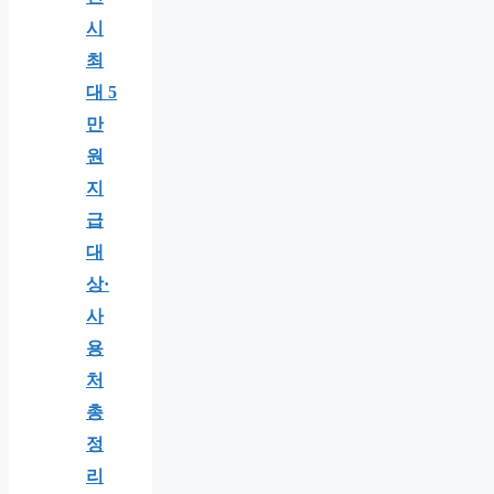
시
최
대 5
만
원
지
급
대
상·
사
용
처
총
정
리