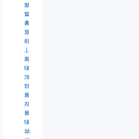
방
법
총
정
리
｜
최
대
70
만
원
지
원
대
상·