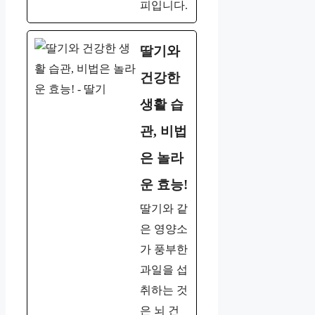
피입니다.
딸기와
건강한
생활 습
관, 비법
은 놀라
운 효능!
딸기와 같
은 영양소
가 풍부한
과일을 섭
취하는 것
은 뇌 건