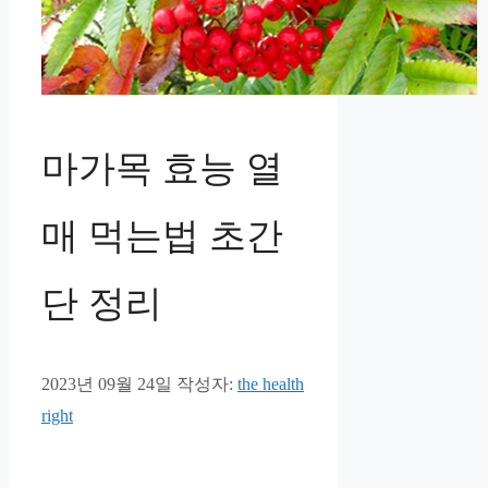
마가목 효능 열
매 먹는법 초간
단 정리
2023년 09월 24일
작성자:
the health
right