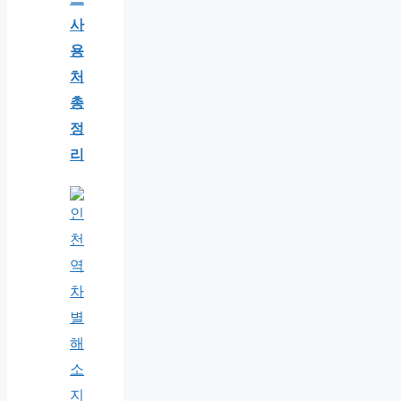
사
용
처
총
정
리