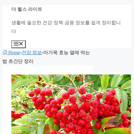
컨
더 헬스 라이트
텐
생활에 필요한 건강·정책·금융 정보를 쉽게 정리합니
츠
다
로
건
메
뉴
너
Home
›
건강 정보
›
마가목 효능 열매 먹는
뛰
법 초간단 정리
기