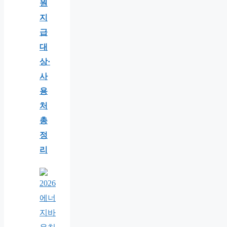
원
지
급
대
상·
사
용
처
총
정
리