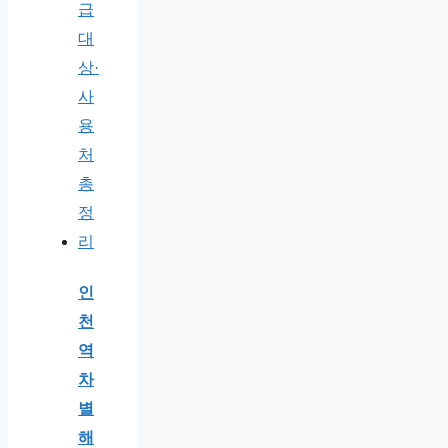
인
천
역
차
별
해