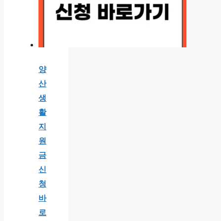
양
산
생
활
지
원
금
신
청
바
로