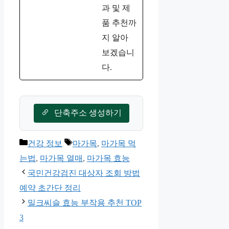
과 및 제
품 추천까
지 알아
보겠습니
다.
단축주소 생성하기
카
태
건강 정보
마가목
,
마가목 먹
테
그
는법
,
마가목 열매
,
마가목 효능
고
국민건강검진 대상자 조회 방법
리
예약 초간단 정리
밀크씨슬 효능 부작용 추천 TOP
3