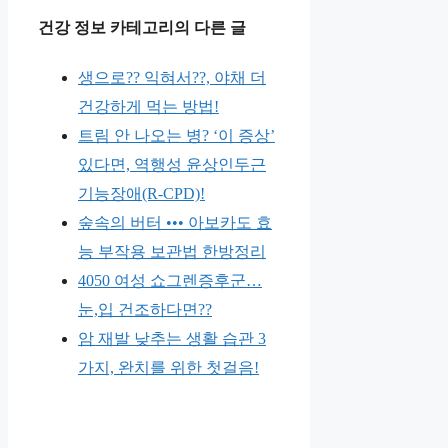
건강 정보 카테고리의 다른 글
생으로?? 익혀서??, 야채 더
건강하게 먹는 방법!
트림 안 나오는 병? ‘이 증상’
있다면, 역행성 윤상인두근
기능장애(R-CPD)!
숲속의 버터 ••• 아보카도 효
능 부작용 보관법 한방정리
4050 여성 쇼그렌증후군…
눈,입 건조하다면??
암 재발 낮추는 생활 습관 3
가지, 완치를 위한 첫걸음!