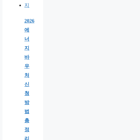
2026
에
너
지
바
우
처
신
청
방
법
총
정
리