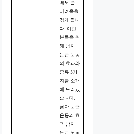
에도 큰
어려움을
겪게 됩니
다. 이런
분들을 위
해 남자
둔근 운동
의 효과와
종류 3가
지를 소개
해 드리겠
습니다.
남자 둔근
운동의 효
과 남자
둔근 운동