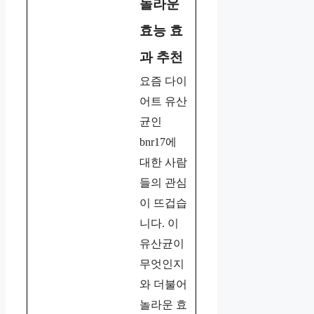
놀라운
효능 효
과 추천
요즘 다이
어트 유산
균인
bnr17에
대한 사람
들의 관심
이 뜨겁습
니다. 이
유산균이
무엇인지
와 더불어
놀라운 효