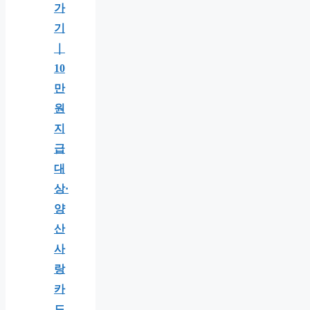
가
기
｜
10
만
원
지
급
대
상·
양
산
사
랑
카
드