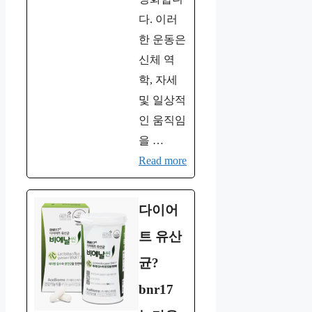
다. 이러
한 운동은
신체 역
학, 자세
및 일상적
인 움직임
을 …
Read more
다이어
트 유산
균?
bnr17