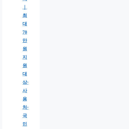
｜
최
대
70
만
원
지
원
대
상·
사
용
처·
국
민