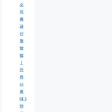
소
지
원
금
신
청
방
법
｜
인
천
시
최
대 5
만