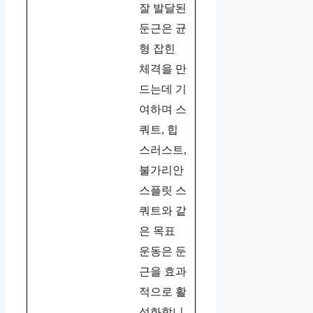
잘 발달된
둔근은 균
형 잡힌
체격을 만
드는데 기
여하며 스
쿼트, 힙
스러스트,
불가리안
스플릿 스
쿼트와 같
은 목표
운동은 둔
근을 효과
적으로 활
성화합니