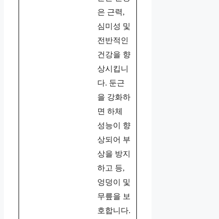
은 근력,
심미성 및
전반적인
건강을 향
상시킵니
다. 둔근
을 강화하
면 하체
성능이 향
상되어 부
상을 방지
하고 등,
엉덩이 및
무릎을 보
호합니다.