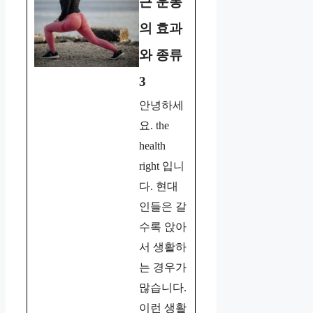
근 운동
의 효과
와 종류
3
안녕하세
요. the
health
right 입니
다. 현대
인들은 갈
수록 앉아
서 생활하
는 경우가
많습니다.
이런 생활