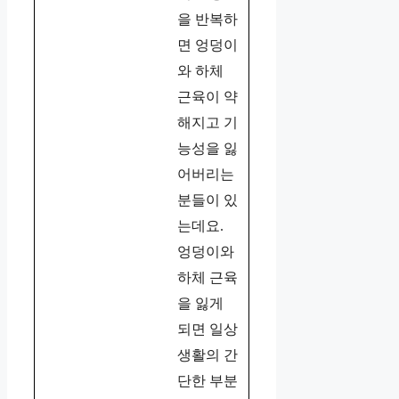
을 반복하
면 엉덩이
와 하체
근육이 약
해지고 기
능성을 잃
어버리는
분들이 있
는데요.
엉덩이와
하체 근육
을 잃게
되면 일상
생활의 간
단한 부분