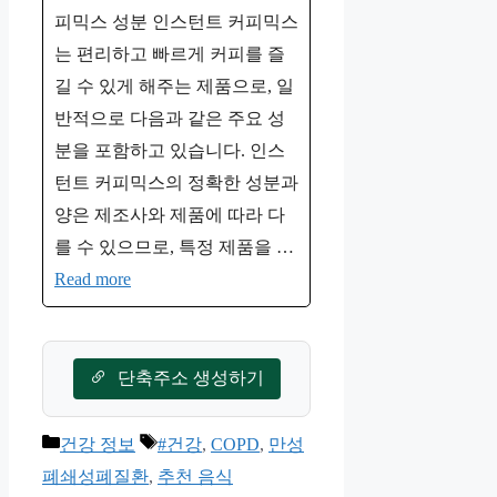
피믹스 성분 인스턴트 커피믹스
는 편리하고 빠르게 커피를 즐
길 수 있게 해주는 제품으로, 일
반적으로 다음과 같은 주요 성
분을 포함하고 있습니다. 인스
턴트 커피믹스의 정확한 성분과
양은 제조사와 제품에 따라 다
를 수 있으므로, 특정 제품을 …
Read more
단축주소 생성하기
카
태
건강 정보
#건강
,
COPD
,
만성
테
그
폐쇄성폐질환
,
추천 음식