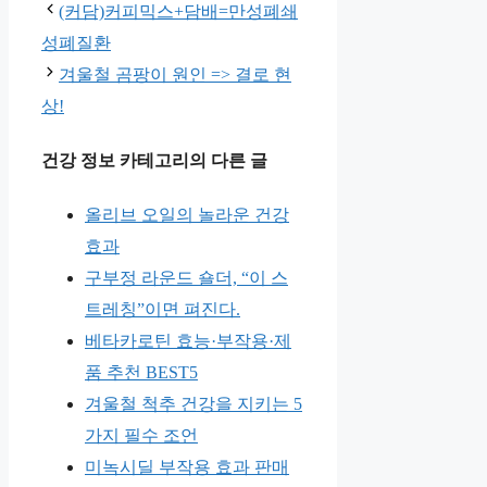
고
(커담)커피믹스+담배=만성폐쇄
리
성폐질환
겨울철 곰팡이 원인 => 결로 현
상!
건강 정보 카테고리의 다른 글
올리브 오일의 놀라운 건강
효과
구부정 라운드 숄더, “이 스
트레칭”이면 펴진다.
베타카로틴 효능·부작용·제
품 추천 BEST5
겨울철 척추 건강을 지키는 5
가지 필수 조언
미녹시딜 부작용 효과 판매