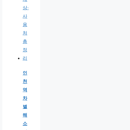
인
천
역
차
별
해
소