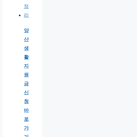
양
산
생
활
지
원
금
신
청
바
로
가
기