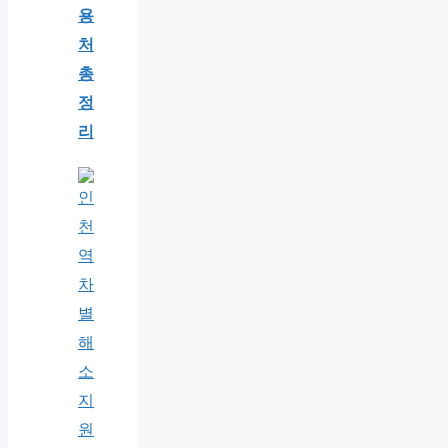
용
처
총
정
리