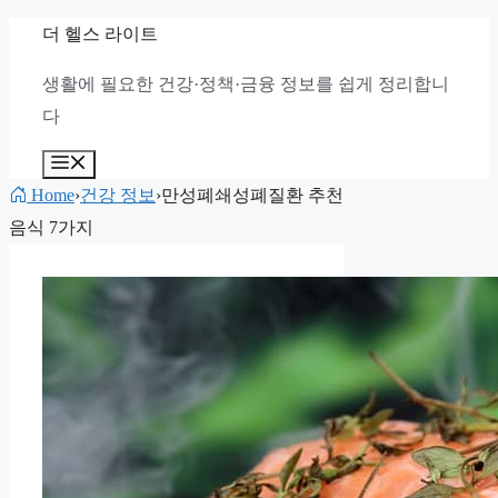
컨
더 헬스 라이트
텐
생활에 필요한 건강·정책·금융 정보를 쉽게 정리합니
츠
다
로
건
메
뉴
너
Home
›
건강 정보
›
만성폐쇄성폐질환 추천
뛰
음식 7가지
기