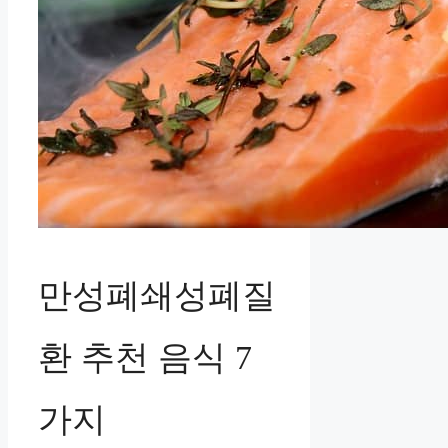
만성폐쇄성폐질
환 추천 음식 7
가지