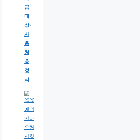
급
대
상·
사
용
처
총
정
리