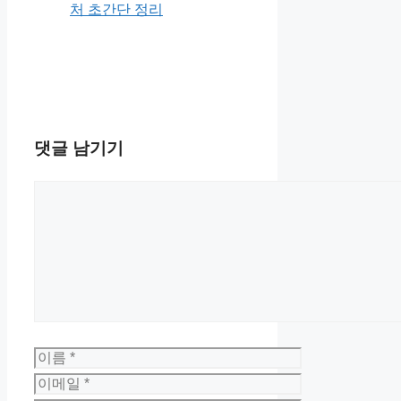
처 초간단 정리
댓글 남기기
댓
글
이
름
이