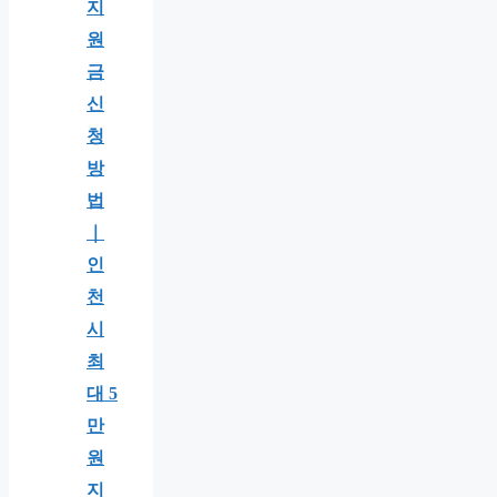
지
원
금
신
청
방
법
｜
인
천
시
최
대 5
만
원
지