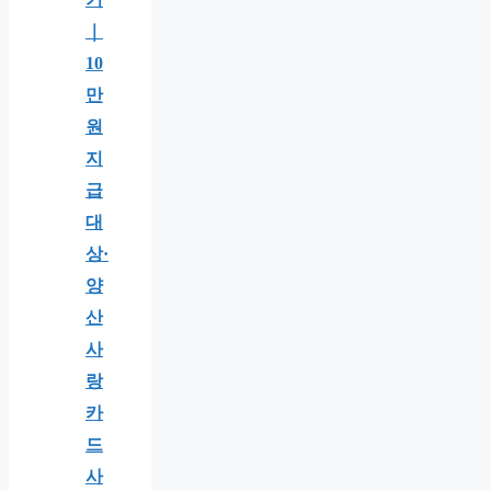
｜
10
만
원
지
급
대
상·
양
산
사
랑
카
드
사