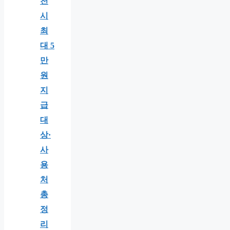
천
시
최
대 5
만
원
지
급
대
상·
사
용
처
총
정
리