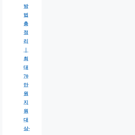
방
법
총
정
리
｜
최
대
70
만
원
지
원
대
상·