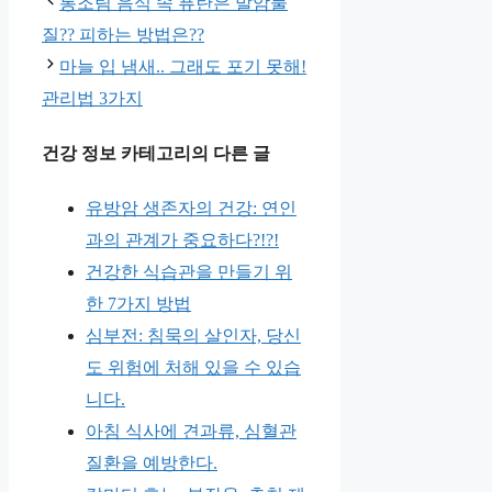
고
통조림 음식 속 퓨란은 발암물
리
질?? 피하는 방법은??
마늘 입 냄새.. 그래도 포기 못해!
관리법 3가지
건강 정보 카테고리의 다른 글
유방암 생존자의 건강: 연인
과의 관계가 중요하다?!?!
건강한 식습관을 만들기 위
한 7가지 방법
심부전: 침묵의 살인자, 당신
도 위험에 처해 있을 수 있습
니다.
아침 식사에 견과류, 심혈관
질환을 예방한다.