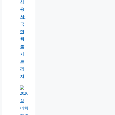
사
용
처·
국
민
행
복
카
드
까
지