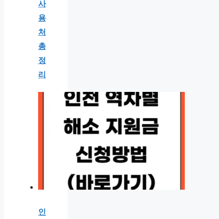
사
용
처
총
정
리
인