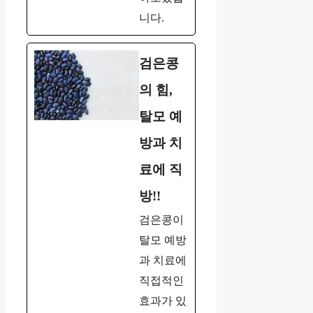
니다.
검은콩
의 힘,
탈모 예
방과 치
료에 직
방!!
검은콩이
탈모 예방
과 치료에
직접적인
효과가 있