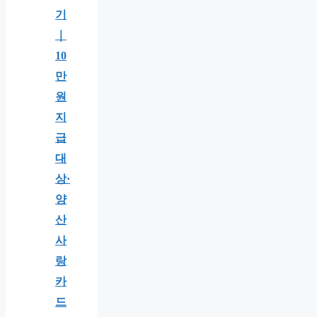
기
｜
10
만
원
지
급
대
상·
양
산
사
랑
카
드