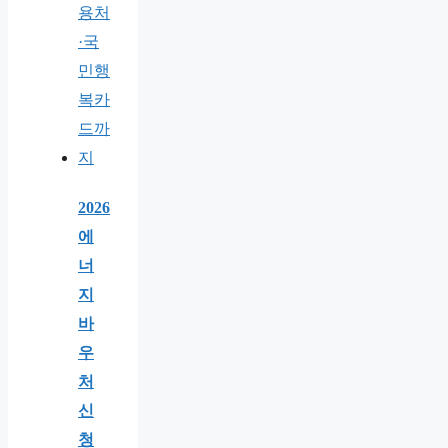
2026
에
너
지
바
우
처
신
청