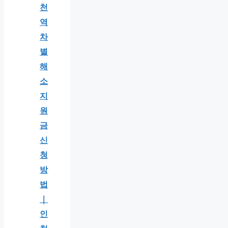
천
역
차
별
해
소
지
원
금
신
청
방
법
｜
인