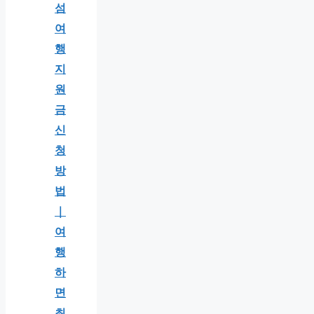
섬
여
행
지
원
금
신
청
방
법
｜
여
행
하
면
최