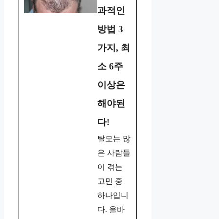
과적인
방법 3
가지, 최
소 6주
이상은
해야된
다!
탈모는 많
은 사람들
이 겪는
고민 중
하나입니
다. 올바