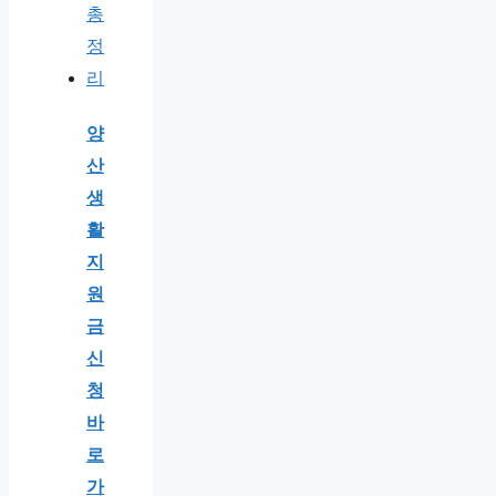
양
산
생
활
지
원
금
신
청
바
로
가