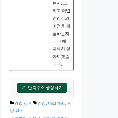
는지, 그
리고 어떤
건강상의
이점을 제
공하는지
에 대해
자세히 알
아보겠습
니다.
단축주소 생성하기
카
태
건강 정보
건강
,
머리카락
,
모
테
그
발 관리