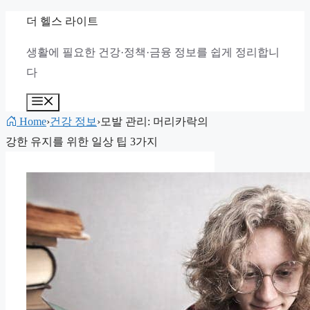
컨
더 헬스 라이트
텐
생활에 필요한 건강·정책·금융 정보를 쉽게 정리합니
츠
다
로
건
메
뉴
너
Home
›
건강 정보
›
모발 관리: 머리카락의
뛰
강한 유지를 위한 일상 팁 3가지
기