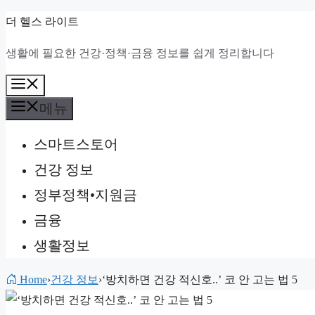
컨
더 헬스 라이트
텐
생활에 필요한 건강·정책·금융 정보를 쉽게 정리합니다
츠
로
메
건
뉴
메뉴
너
스마트스토어
뛰
기
건강 정보
정부정책•지원금
금융
생활정보
Home
›
건강 정보
›
‘방치하면 건강 적신호..’ 코 안 고는 법 5