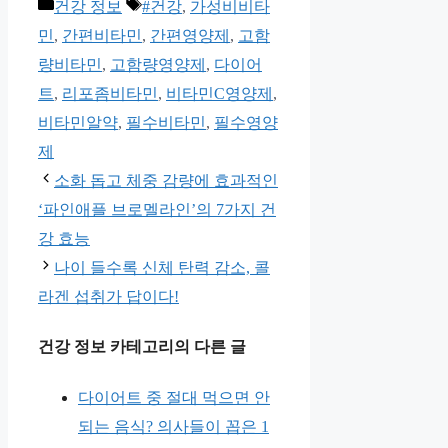
카
태
건강 정보
#건강
,
가성비비타
테
그
민
,
간편비타민
,
간편영양제
,
고함
고
량비타민
,
고함량영양제
,
다이어
리
트
,
리포좀비타민
,
비타민C영양제
,
비타민알약
,
필수비타민
,
필수영양
제
소화 돕고 체중 감량에 효과적인
‘파인애플 브로멜라인’의 7가지 건
강 효능
나이 들수록 신체 탄력 감소, 콜
라겐 섭취가 답이다!
건강 정보 카테고리의 다른 글
다이어트 중 절대 먹으면 안
되는 음식? 의사들이 꼽은 1