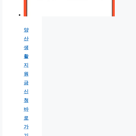
양
산
생
활
지
원
금
신
청
바
로
가
기