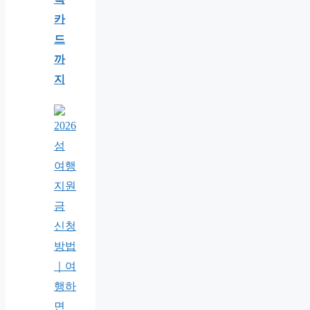
카
드
까
지