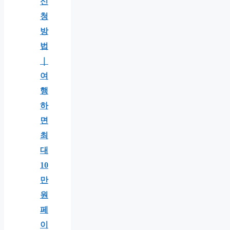
신
청
방
법
｜
여
행
하
면
최
대
10
만
원
페
이