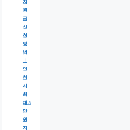
지
원
금
신
청
방
법
｜
인
천
시
최
대 5
만
원
지