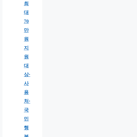
최
대
70
만
원
지
원
대
상·
사
용
처·
국
민
행
복