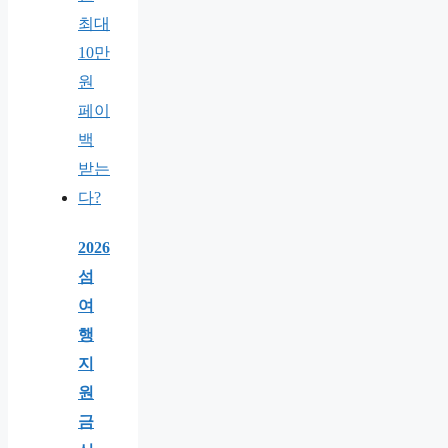
2026
섬
여
행
지
원
금