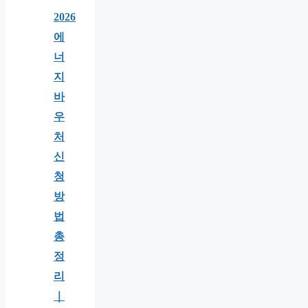
2026
에
너
지
바
우
처
신
청
방
법
총
정
리
｜