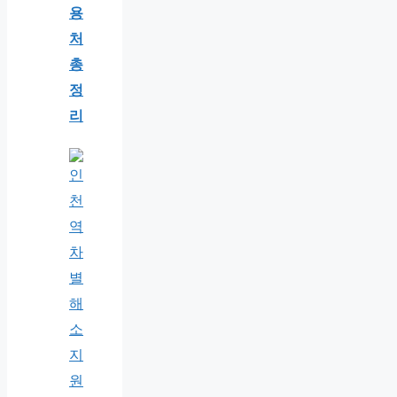
용
처
총
정
리