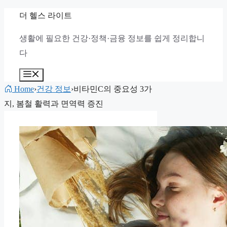
컨
더 헬스 라이트
텐
생활에 필요한 건강·정책·금융 정보를 쉽게 정리합니
츠
다
로
건
메
뉴
너
Home
›
건강 정보
›
비타민C의 중요성 3가
뛰
지, 봄철 활력과 면역력 증진
기