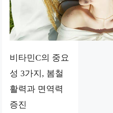
비타민C의 중요
성 3가지, 봄철
활력과 면역력
증진