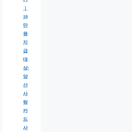
｜
10
만
원
지
급
대
상·
양
산
사
랑
카
드
사