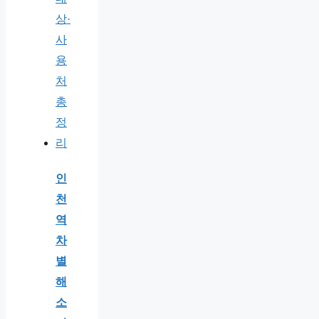
인
천
역
차
별
해
소