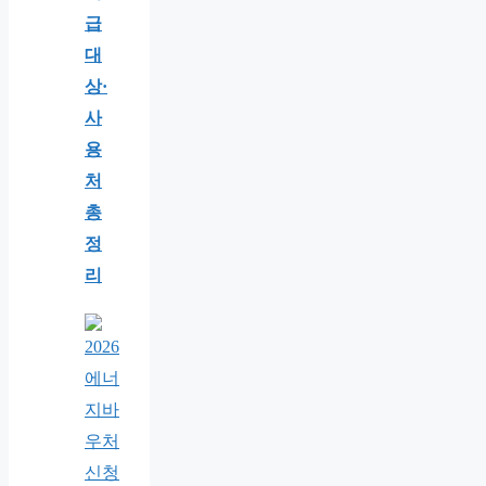
급
대
상·
사
용
처
총
정
리