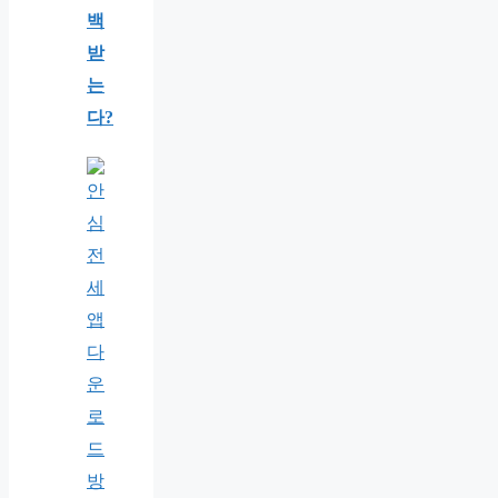
백
받
는
다?