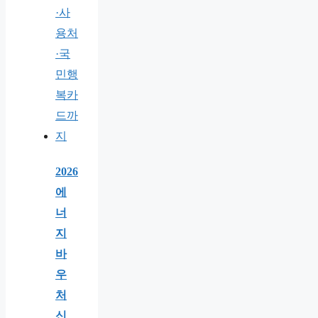
2026
에
너
지
바
우
처
신