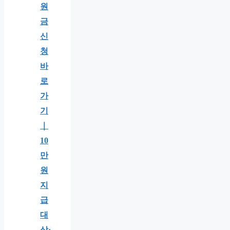
원
금
신
청
바
로
가
기
｜
10
만
원
지
급
대
상·