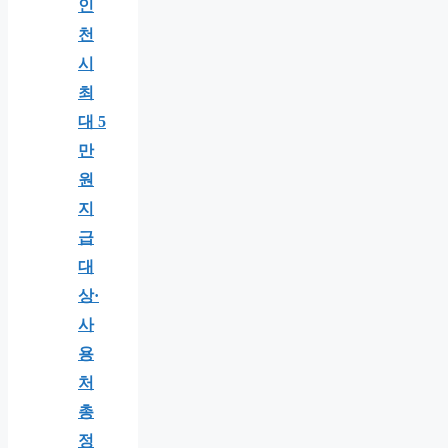
인
천
시
최
대 5
만
원
지
급
대
상·
사
용
처
총
정