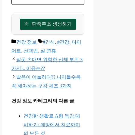
단축주소 생성하기
카
태
건강 정보
#간식
,
#건강
,
다이
테
그
어트
,
선택법
,
설 연휴
고
잘못 손대면 위험한 신체 부위 3
리
가지!.. 이유는??
발음이 어눌하다?? 나이들수록
꼭 해야하는 구강 체조 3가지
건강 정보 카테고리의 다른 글
건강한 생활로 A형 독감 대
비하기: 예방에서 치료까지
의 모든 것