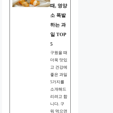
때, 영양
소 폭발
하는 과
일 TOP
5
구웠을 때
더욱 맛있
고 건강에
좋은 과일
5가지를
소개해드
리려고 합
니다. 구
워 먹으면