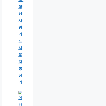
양
산
사
랑
카
드
사
용
처
총
정
리