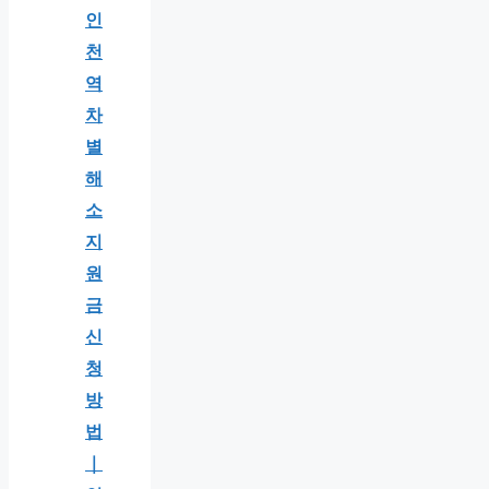
인
천
역
차
별
해
소
지
원
금
신
청
방
법
｜