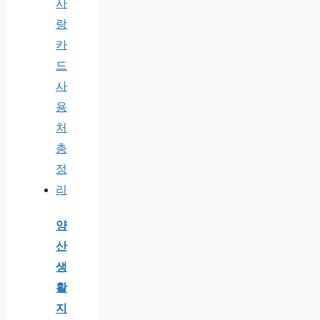
양
산
생
활
지