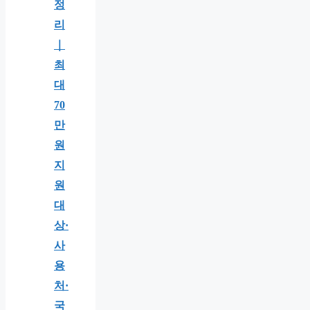
정
리
｜
최
대
70
만
원
지
원
대
상·
사
용
처·
국