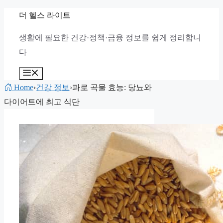
컨
더 헬스 라이트
텐
생활에 필요한 건강·정책·금융 정보를 쉽게 정리합니
츠
다
로
건
메
뉴
너
Home
›
건강 정보
›
파로 곡물 효능: 당뇨와
뛰
다이어트에 최고 식단
기