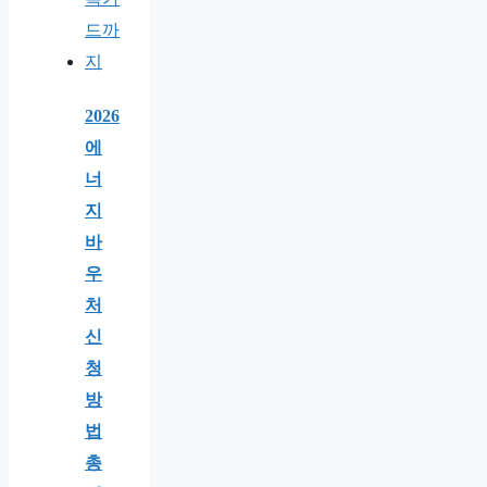
2026
에
너
지
바
우
처
신
청
방
법
총