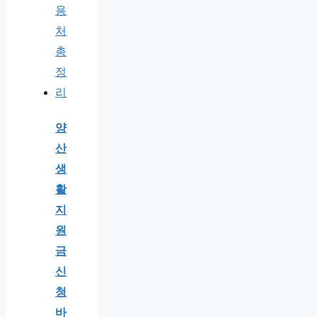
양
산
생
활
지
원
금
신
청
바