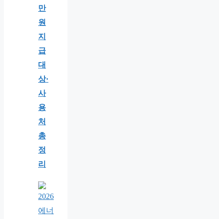
만
원
지
급
대
상·
사
용
처
총
정
리