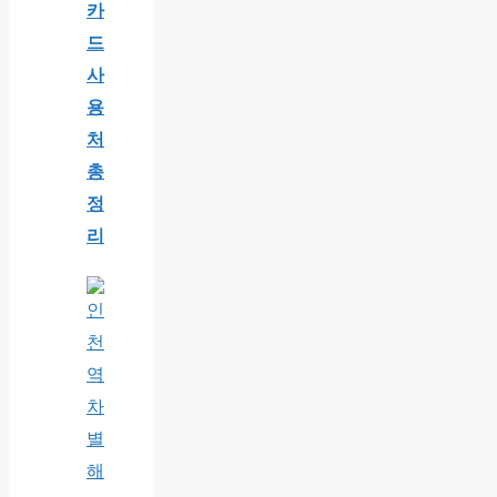
카
드
사
용
처
총
정
리