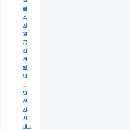
별
해
소
지
원
금
신
청
방
법
｜
인
천
시
최
대 5