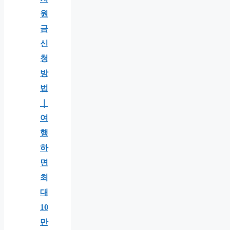
원
금
신
청
방
법
｜
여
행
하
면
최
대
10
만