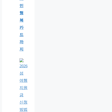
민
행
복
카
드
까
지