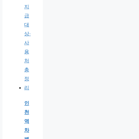
인
천
역
차