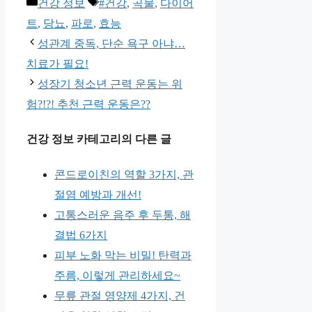
카
태
건강 정보
#건강
,
곡물
,
다이어
테
그
트
,
당뇨
,
파로
,
효능
고
성관계 중독, 단순 욕구 아냐…
리
치료가 필요!
성장기 청소년 근력 운동는 위
험?!?! 추천 근력 운동은??
건강 정보 카테고리의 다른 글
콘드로이친의 역할 3가지, 관
절염 예방과 개선!
고통스러운 음주 후 두통, 해
결법 6가지
피부 노화 막는 비밀! 탄력과
주름, 이렇게 관리하세요~
무릎 관절 영양제 4가지, 건