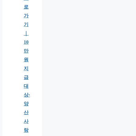
로
가
기
｜
10
만
원
지
급
대
상·
양
산
사
랑