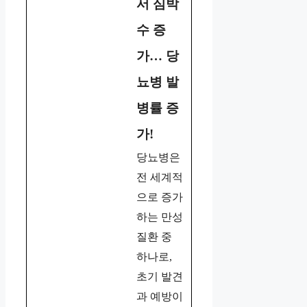
서 심박
수 증
가… 당
뇨병 발
병률 증
가!
당뇨병은
전 세계적
으로 증가
하는 만성
질환 중
하나로,
초기 발견
과 예방이