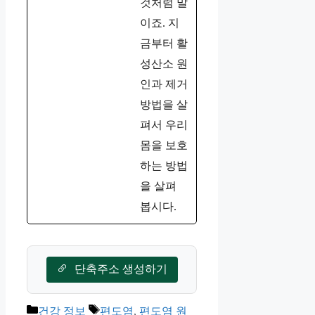
것처럼 말
이죠. 지
금부터 활
성산소 원
인과 제거
방법을 살
펴서 우리
몸을 보호
하는 방법
을 살펴
봅시다.
단축주소 생성하기
카
태
건강 정보
편도염
,
편도염 원