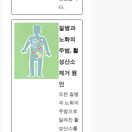
다.
질병과
노화의
주범, 활
성산소
제거 원
인
모든 질병
과 노화의
주범으로
알려진 활
성산소를