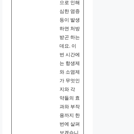
으로 인해
심한 염증
등이 발생
하면 처방
받곤 하는
데요. 이
번 시간에
는 항생제
와 소염제
가 무엇인
지와 각
약들의 효
과와 부작
용까지 한
번에 살펴
보겠습니