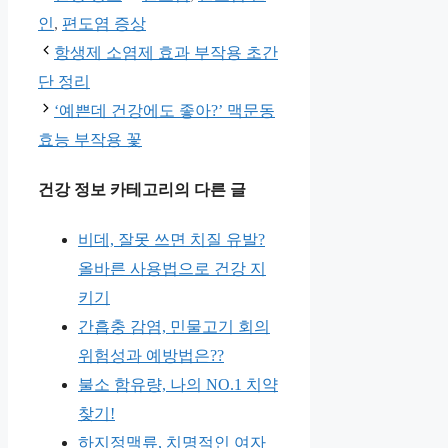
테
그
인
,
편도염 증상
고
항생제 소염제 효과 부작용 초간
리
단 정리
‘예쁜데 건강에도 좋아?’ 맥문동
효능 부작용 꽃
건강 정보 카테고리의 다른 글
비데, 잘못 쓰면 치질 유발?
올바른 사용법으로 건강 지
키기
간흡충 감염, 민물고기 회의
위험성과 예방법은??
불소 함유량, 나의 NO.1 치약
찾기!
하지정맥류, 치명적인 여자