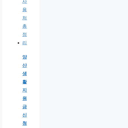
양
산
생
활
지
원
금
신
청