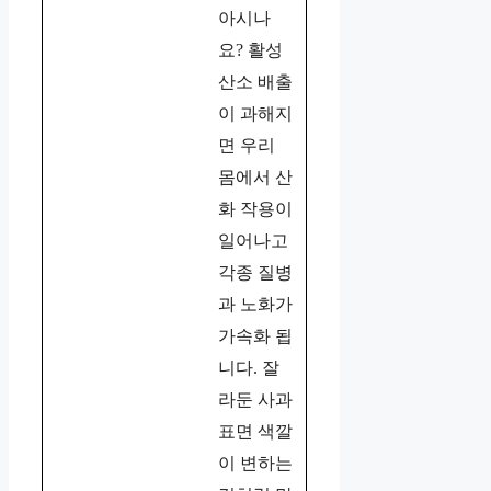
아시나
요? 활성
산소 배출
이 과해지
면 우리
몸에서 산
화 작용이
일어나고
각종 질병
과 노화가
가속화 됩
니다. 잘
라둔 사과
표면 색깔
이 변하는