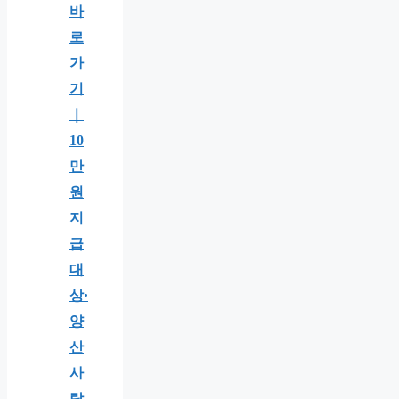
바
로
가
기
｜
10
만
원
지
급
대
상·
양
산
사
랑