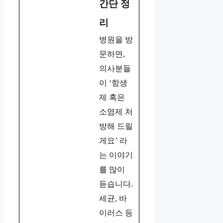
간단 정
리
병원을 방
문하면,
의사분들
이 ‘항생
제 혹은
소염제 처
방해 드릴
게요’ 라
는 이야기
를 많이
듣습니다.
세균, 바
이러스 등