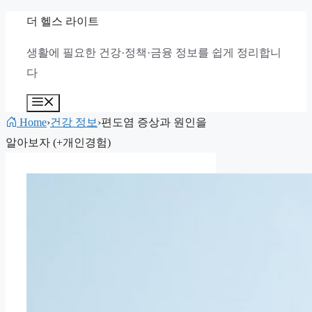
컨
더 헬스 라이트
텐
생활에 필요한 건강·정책·금융 정보를 쉽게 정리합니
츠
다
로
건
메
뉴
너
Home
›
건강 정보
›
편도염 증상과 원인을
뛰
알아보자 (+개인경험)
기