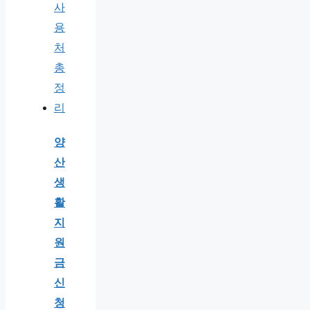
양
산
생
활
지
원
금
신
청