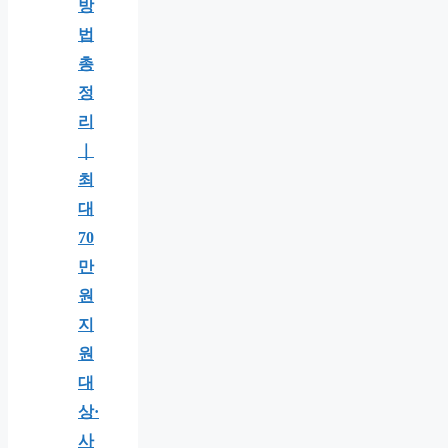
방
법
총
정
리
｜
최
대
70
만
원
지
원
대
상·
사