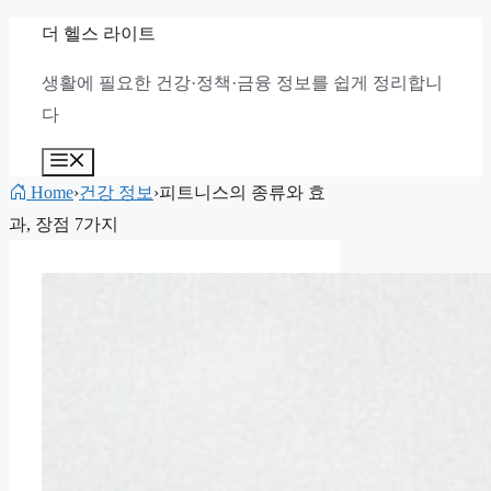
컨
더 헬스 라이트
텐
생활에 필요한 건강·정책·금융 정보를 쉽게 정리합니
츠
다
로
건
메
뉴
너
Home
›
건강 정보
›
피트니스의 종류와 효
뛰
과, 장점 7가지
기