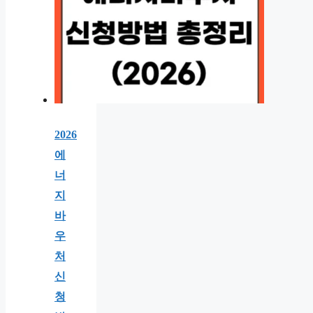
2026
에
너
지
바
우
처
신
청