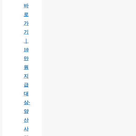
바
로
가
기
｜
10
만
원
지
급
대
상·
양
산
사