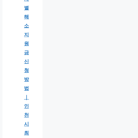
별
해
소
지
원
금
신
청
방
법
｜
인
천
시
최