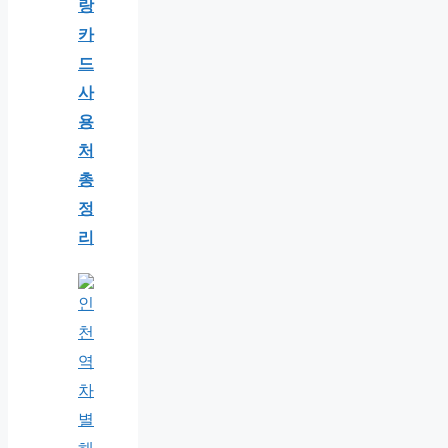
랑
카
드
사
용
처
총
정
리