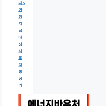
대 5
만
원
지
급
대
상·
사
용
처
총
정
리