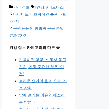
카
태
건강 정보
#건강
,
#피트니스
테
그
다이어트에 효과적인 습관과 팁
고
7가지
리
근력 운동의 방법과 근육 톤업
효과 7가지
건강 정보 카테고리의 다른 글
겨울이면 꽁꽁 ••• 동상 응급
처치, 가장 중요한 것은 ‘이
것’
놀라운 요가의 효과, 인지 기
능 강화
담에 걸리는 이유와 해소하
는 방법 5