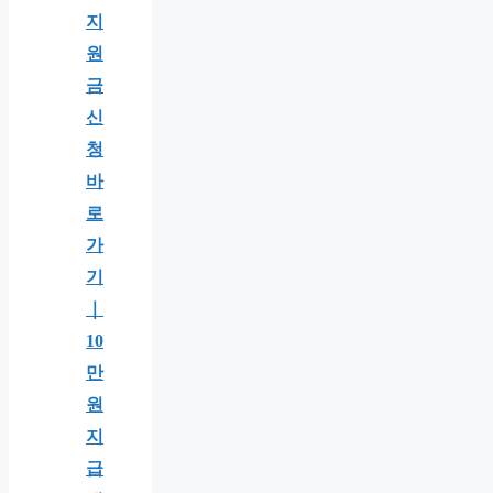
지
원
금
신
청
바
로
가
기
｜
10
만
원
지
급