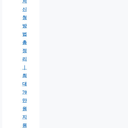
처
신
청
방
법
총
정
리
｜
최
대
70
만
원
지
원