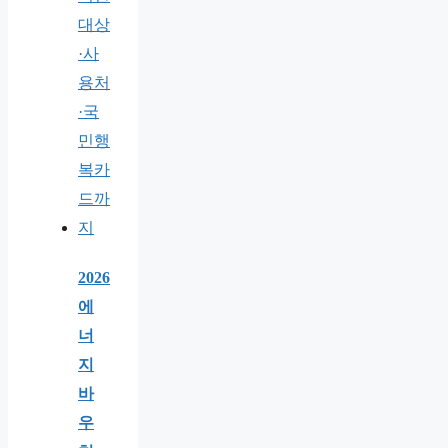
2026
에
너
지
바
우