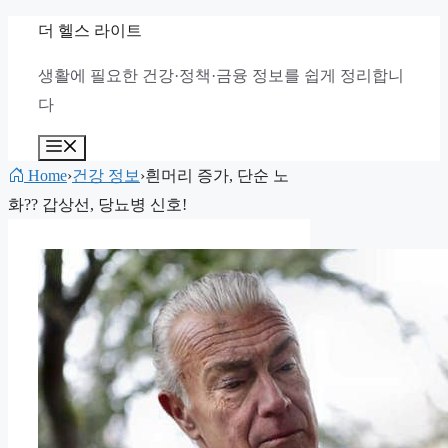
컨
더 헬스 라이트
텐
생활에 필요한 건강·정책·금융 정보를 쉽게 정리합니
츠
다
로
건
메
뉴
너
Home
›
건강 정보
›
흰머리 증가, 단순 노
뛰
화?? 갑상선, 당뇨병 신호!
기