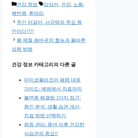
카
태
건강 정보
갑상선
,
건강
,
노화
,
테
그
백반증
,
흰머리
고
주간 이갈이, 사각턱의 주요 원
리
인이다?!?!
봄 제철 씀바귀의 효능과 올바른
섭취 방법
건강 정보 카테고리의 다른 글
마이코플라즈마 폐렴 대응
가이드: 예방에서 치료까지
불면증 해결법 3가지 접근:
원인 분석, 생활 습관 개선,
치료 방법 선택하기
염증 관리: 중년 이후 건강한
식습관의 중요!!