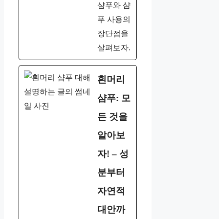
샴푸와 샴
푸 사용의
장단점을
살펴보자.
흰머리
샴푸: 모
든 것을
알아보
자! – 성
분부터
자연적
대안까