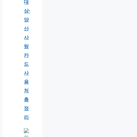
대
상·
양
산
사
랑
카
드
사
용
처
총
정
리