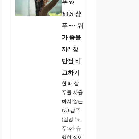
푸 vs
YES 샴
푸 ••• 뭐
가 좋을
까? 장
단점 비
교하기
한 때 샴
푸를 사용
하지 않는
NO 샴푸
(일명 ‘노
푸’)가 유
행한 적이