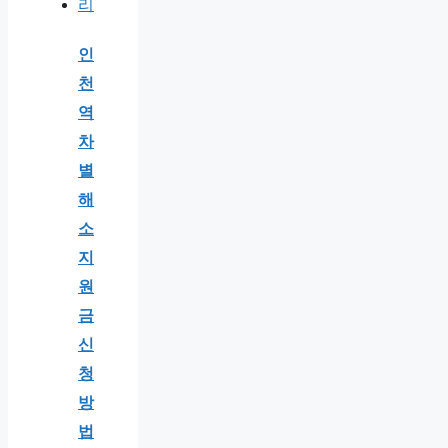
인
천
역
차
별
해
소
지
원
금
신
청
방
법