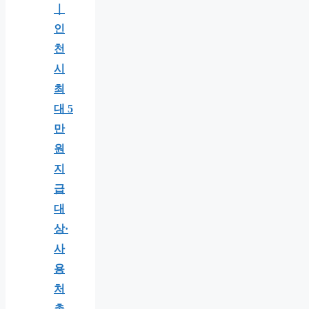
｜
인
천
시
최
대 5
만
원
지
급
대
상·
사
용
처
총