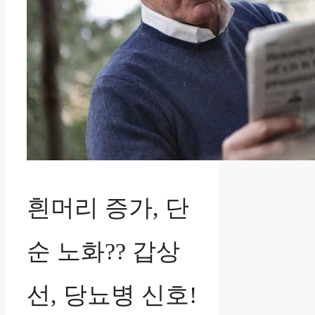
흰머리 증가, 단
순 노화?? 갑상
선, 당뇨병 신호!