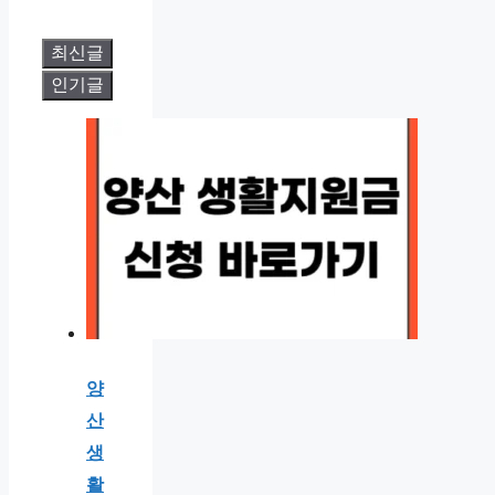
최신글
인기글
양
산
생
활