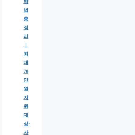
방
법
총
정
리
｜
최
대
70
만
원
지
원
대
상·
사