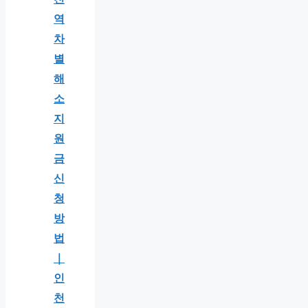
역
차
별
해
소
지
원
금
신
청
방
법
｜
인
천