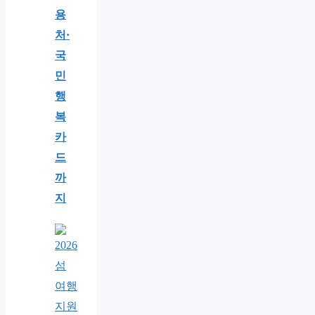
용
처·
국
민
행
복
카
드
까
지