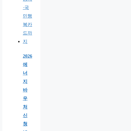
2026
에
너
지
바
우
처
신
청