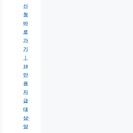
신
청
바
로
가
기
｜
10
만
원
지
급
대
상·
양