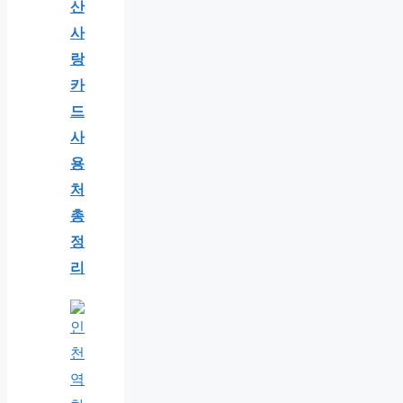
산
사
랑
카
드
사
용
처
총
정
리