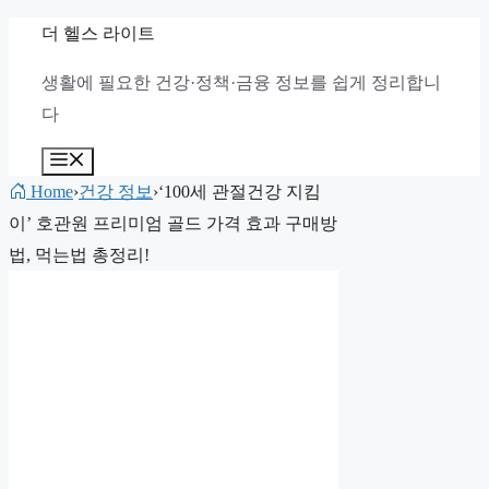
컨
더 헬스 라이트
텐
생활에 필요한 건강·정책·금융 정보를 쉽게 정리합니
츠
다
로
건
메
뉴
너
Home
›
건강 정보
›
‘100세 관절건강 지킴
뛰
이’ 호관원 프리미엄 골드 가격 효과 구매방
기
법, 먹는법 총정리!