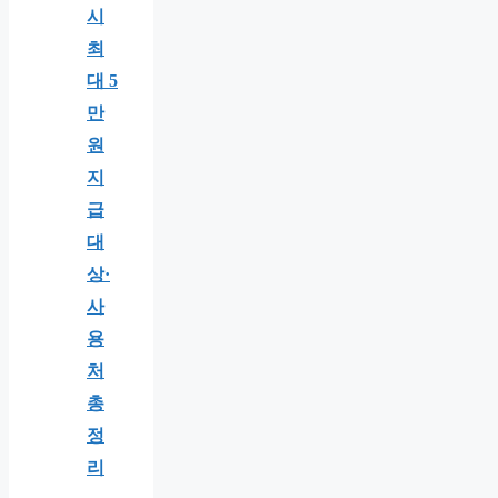
시
최
대 5
만
원
지
급
대
상·
사
용
처
총
정
리