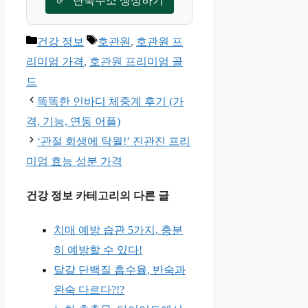
단축주소 생성하기
카
태
건강 정보
호관원
,
호관원 프
테
그
리미엄 가격
,
호관원 프리미엄 골
고
드
리
똑똑한 인바디 체중계 후기 (가
격, 기능, 연동 어플)
‘관절 회생에 탁월!’ 진관진 프리
미엄 효능 성분 가격
건강 정보 카테고리의 다른 글
치매 예방 습관 5가지, 충분
히 예방할 수 있다!
달걀 단백질 흡수율, 반숙과
완숙 다르다?!?