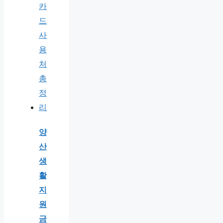
양
산
생
활
지
원
금