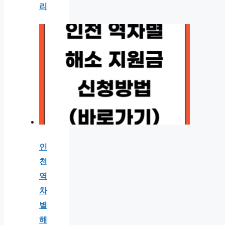
리
인
천
역
차
별
해