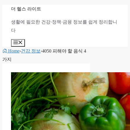
컨
더 헬스 라이트
텐
생활에 필요한 건강·정책·금융 정보를 쉽게 정리합니
츠
다
로
건
메
뉴
너
Home
›
건강 정보
›
4050 피해야 할 음식 4
뛰
가지
기