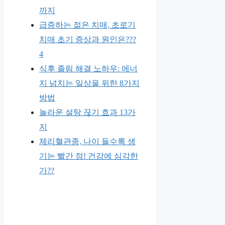
까지
급증하는 젊은 치매, 초로기
치매 초기 증상과 원인은???
4
식후 졸림 해결 노하우: 에너
지 넘치는 일상을 위한 8가지
방법
놀라운 설탕 끊기 효과 13가
지
체리혈관종, 나이 들수록 생
기는 빨간 점! 건강에 심각한
가??