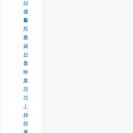
산
생
활
지
원
금
신
청
바
로
가
기
｜
10
만
원