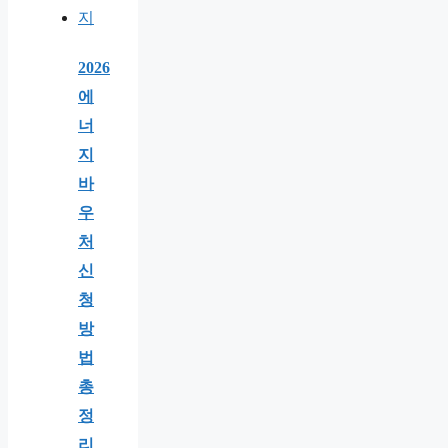
2026
에
너
지
바
우
처
신
청
방
법
총
정
리