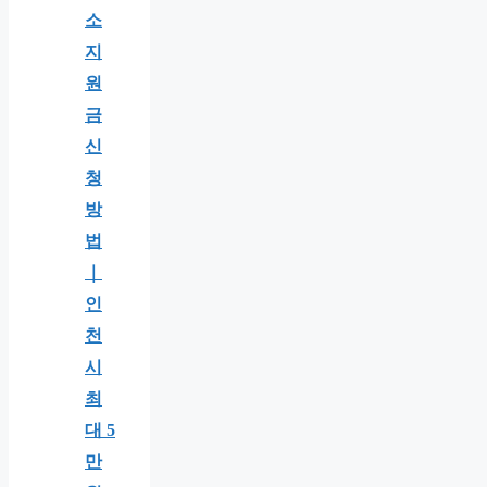
소
지
원
금
신
청
방
법
｜
인
천
시
최
대 5
만