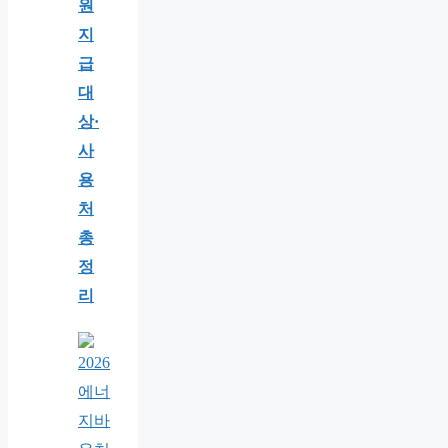
원
지
급
대
상·
사
용
처
총
정
리