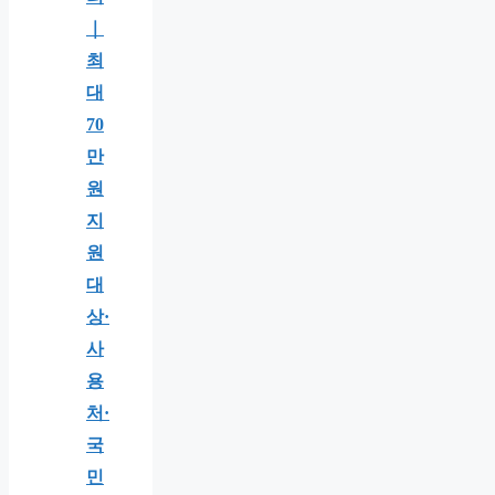
｜
최
대
70
만
원
지
원
대
상·
사
용
처·
국
민