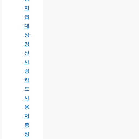
지
급
대
상·
양
산
사
랑
카
드
사
용
처
총
정