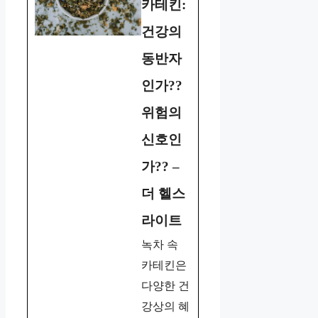
카테킨:
건강의
동반자
인가??
위험의
신호인
가?? –
더 헬스
라이트
녹차 속
카테킨은
다양한 건
강상의 혜