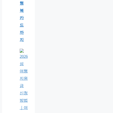
행
복
카
드
까
지