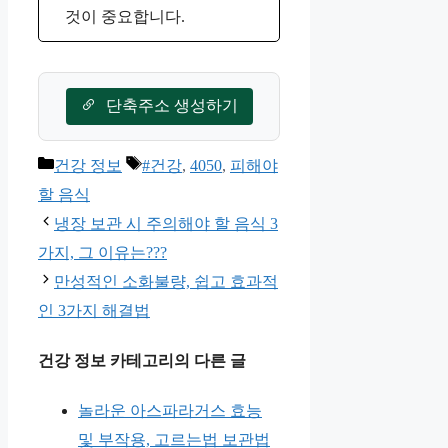
것이 중요합니다.
단축주소 생성하기
카
태
건강 정보
#건강
,
4050
,
피해야
테
그
할 음식
고
냉장 보관 시 주의해야 할 음식 3
리
가지, 그 이유는???
만성적인 소화불량, 쉽고 효과적
인 3가지 해결법
건강 정보 카테고리의 다른 글
놀라운 아스파라거스 효능
및 부작용, 고르는법 보관법